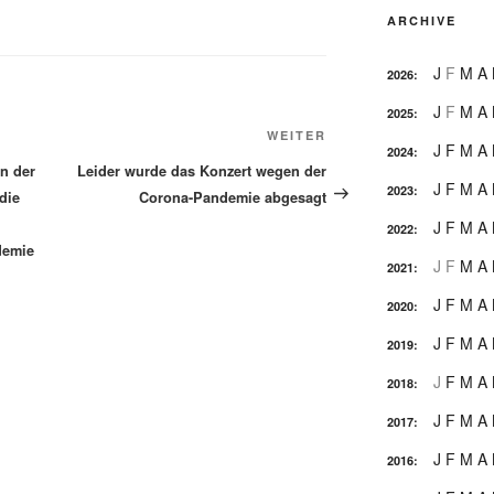
ARCHIVE
J
F
M
A
2026
:
J
F
M
A
2025
:
Nächster
WEITER
J
F
M
A
2024
:
Beitrag
n der
Leider wurde das Konzert wegen der
J
F
M
A
2023
:
die
Corona-Pandemie abgesagt
J
F
M
A
2022
:
demie
J
F
M
A
2021
:
J
F
M
A
2020
:
J
F
M
A
2019
:
J
F
M
A
2018
:
J
F
M
A
2017
:
J
F
M
A
2016
: