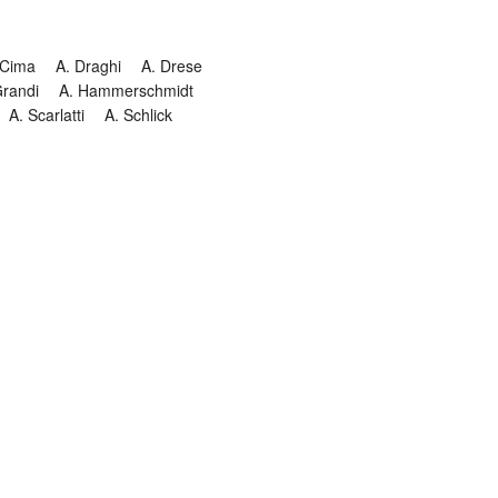
 Cima
A. Draghi
A. Drese
Grandi
A. Hammerschmidt
A. Scarlatti
A. Schlick
Historia
Jesuitendrama
Madrigal
Magnificat
Masques
istenmusiken
Orgelmusik
almkomposition
Recital
onie
Te Deum
Termin