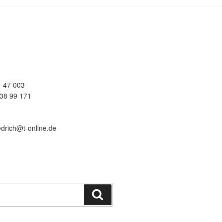
-47 003
38 99 171
edrich@t-online.de
Suchen