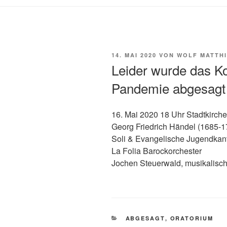
VERÖFFENTLICHT
14. MAI 2020
VON
WOLF MATTHI
AM
Leider wurde das K
Pandemie abgesagt
16. Mai 2020 18 Uhr Stadtkirc
Georg Friedrich Händel (1685-
Soli & Evangelische Jugendkant
La Folia Barockorchester
Jochen Steuerwald, musikalisch
KATEGORIEN
ABGESAGT
,
ORATORIUM