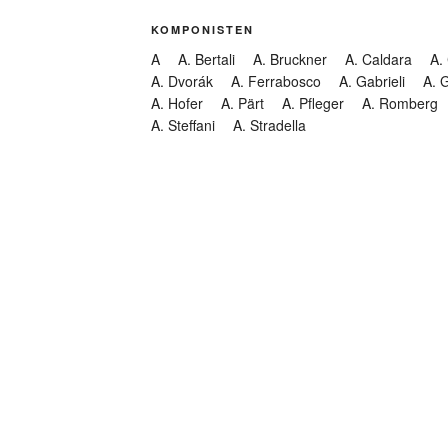
KOMPONISTEN
A
A. Bertali
A. Bruckner
A. Caldara
A.
A. Dvorák
A. Ferrabosco
A. Gabrieli
A. 
A. Hofer
A. Pärt
A. Pfleger
A. Romberg
A. Steffani
A. Stradella
KATEGORIEN
Abendmusik
Abgesagt
Geistliche Konzerte
Kantate
Konzert
Lamentation
Litanei
Messe
Motette
Oper
Oratorium
Organ
Passion
Passionsoratorium
Pastorale
Ps
Suchen
Requiem
Rundfunk
Stabat Mater
Symph
Trauermusik
Vesper
ntar-Feed