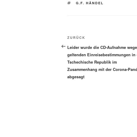
SCHLAGWÖRTER
G.F. HÄNDEL
Beitragsnavigation
Vorheriger
ZURÜCK
Beitrag
Leider wurde die CD-Aufnahme wege
geltenden Einreisebestimmungen in 
Tschechische Republik im
Zusammenhang mit der Corona-Pan
abgesagt