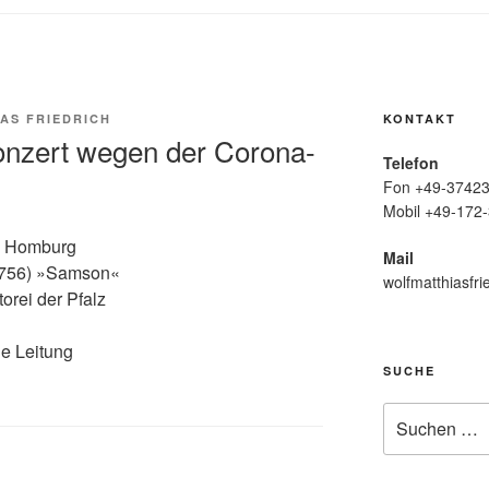
AS FRIEDRICH
KONTAKT
onzert wegen der Corona-
Telefon
Fon +49-37423
Mobil +49-172-
he Homburg
Mail
1756) »Samson«
wolfmatthiasfri
orei der Pfalz
e Leitung
SUCHE
Suche
nach: