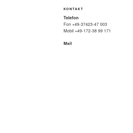
KONTAKT
Telefon
Fon +49-37423-47 003
Mobil +49-172-38 99 171
Mail
wolfmatthiasfriedrich@t-online.de
SUCHE
Suche
nach:
META
Anmelden
Eintrags-Feed
Komme
WordPress.org