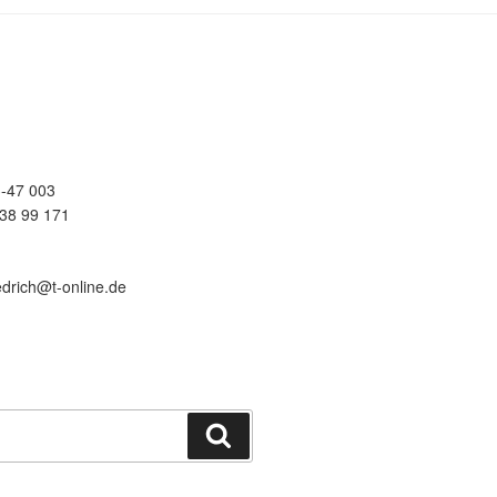
-47 003
38 99 171
edrich@t-online.de
Suchen