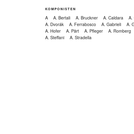
KOMPONISTEN
A
A. Bertali
A. Bruckner
A. Caldara
A.
A. Dvorák
A. Ferrabosco
A. Gabrieli
A. 
A. Hofer
A. Pärt
A. Pfleger
A. Romberg
A. Steffani
A. Stradella
KATEGORIEN
Abendmusik
Abgesagt
Geistliche Konzerte
Kantate
Konzert
Lamentation
Litanei
Messe
Motette
Oper
Oratorium
Organ
Passion
Passionsoratorium
Pastorale
Ps
Suchen
Requiem
Rundfunk
Stabat Mater
Symph
Trauermusik
Vesper
ntar-Feed