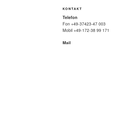
KONTAKT
Telefon
Fon +49-37423-47 003
Mobil +49-172-38 99 171
Mail
wolfmatthiasfriedrich@t-online.de
SUCHE
Suche
nach:
META
Anmelden
Eintrags-Feed
Komme
WordPress.org