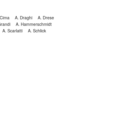
 Cima
A. Draghi
A. Drese
Grandi
A. Hammerschmidt
A. Scarlatti
A. Schlick
Historia
Jesuitendrama
Madrigal
Magnificat
Masques
istenmusiken
Orgelmusik
almkomposition
Recital
onie
Te Deum
Termin