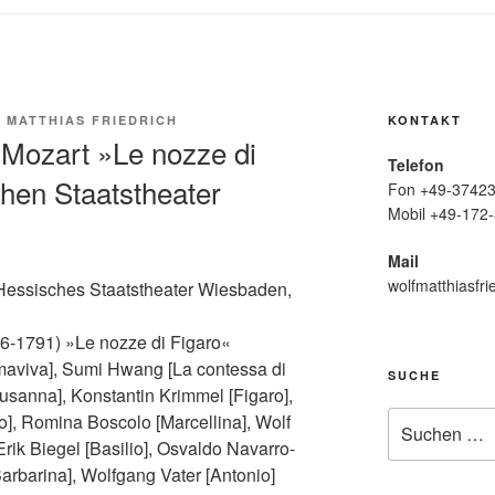
 MATTHIAS FRIEDRICH
KONTAKT
Mozart »Le nozze di
Telefon
hen Staatstheater
Fon +49-37423
Mobil +49-172-
Mail
wolfmatthiasfri
Hessisches Staatstheater Wiesbaden,
-1791) »Le nozze di Figaro«
lmaviva], Sumi Hwang [La contessa di
SUCHE
sanna], Konstantin Krimmel [Figaro],
Suche
], Romina Boscolo [Marcellina], Wolf
nach:
 Erik Biegel [Basilio], Osvaldo Navarro-
Barbarina], Wolfgang Vater [Antonio]