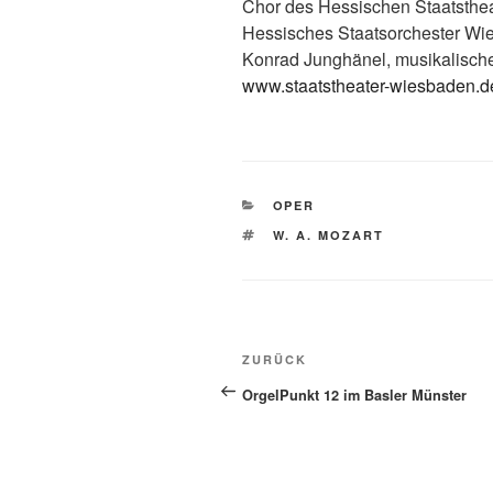
Chor des Hessischen Staatsthe
Hessisches Staatsorchester Wi
Konrad Junghänel, musikalisch
www.staatstheater-wiesbaden.d
KATEGORIEN
OPER
SCHLAGWÖRTER
W. A. MOZART
Beitragsnavigation
Vorheriger
ZURÜCK
Beitrag
OrgelPunkt 12 im Basler Münster