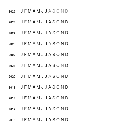
J
F
M
A
M
J
J
A
S
O
N
D
2026
:
J
F
M
A
M
J
J
A
S
O
N
D
2025
:
J
F
M
A
M
J
J
A
S
O
N
D
2024
:
J
F
M
A
M
J
J
A
S
O
N
D
2023
:
J
F
M
A
M
J
J
A
S
O
N
D
2022
:
J
F
M
A
M
J
J
A
S
O
N
D
2021
:
J
F
M
A
M
J
J
A
S
O
N
D
2020
:
J
F
M
A
M
J
J
A
S
O
N
D
2019
:
J
F
M
A
M
J
J
A
S
O
N
D
2018
:
J
F
M
A
M
J
J
A
S
O
N
D
2017
:
J
F
M
A
M
J
J
A
S
O
N
D
2016
: