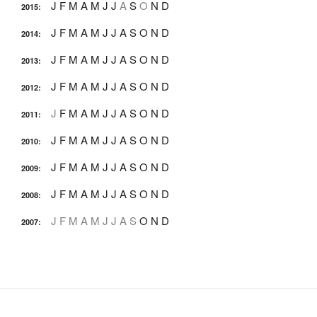
J
F
M
A
M
J
J
A
S
O
N
D
2015
:
J
F
M
A
M
J
J
A
S
O
N
D
2014
:
J
F
M
A
M
J
J
A
S
O
N
D
2013
:
J
F
M
A
M
J
J
A
S
O
N
D
2012
:
J
F
M
A
M
J
J
A
S
O
N
D
2011
:
J
F
M
A
M
J
J
A
S
O
N
D
2010
:
J
F
M
A
M
J
J
A
S
O
N
D
2009
:
J
F
M
A
M
J
J
A
S
O
N
D
2008
:
J
F
M
A
M
J
J
A
S
O
N
D
2007
: