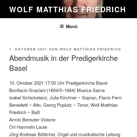
Zum
WOLF MATTHIAS FRIEDRICH
Inhalt
springen
Menü
VERÖFFENTLICHT
1. OKTOBER 2021
VON
WOLF MATTHIAS FRIEDRICH
AM
Abendmusik in der Predigerkirche
Basel
10. Oktober 2021 17:00 Uhr Predigerkirche Basel
Bonifacio Graziani (1604/5–1664) Musica Sacra
Isabel Schicketanz, Julia Kirchner ~ Sopran, Flavio Ferri-
Benedetti ~ Alto, Georg Poplutz ~ Tenor, Wolf Matthias
Friedrich ~ Baß
Armin Bereuter Violone
Orí Harmelin Laute
Jörg-Andreas Bötticher, Orgel und musikalische Leitung