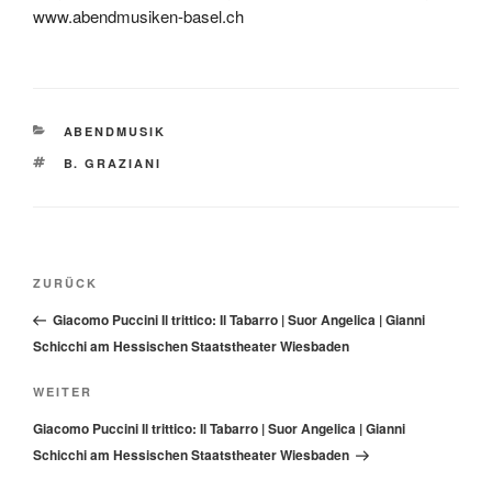
www.abendmusiken-basel.ch
KATEGORIEN
ABENDMUSIK
SCHLAGWÖRTER
B. GRAZIANI
Beitragsnavigation
Vorheriger
ZURÜCK
Beitrag
Giacomo Puccini Il trittico: Il Tabarro | Suor Angelica | Gianni
Schicchi am Hessischen Staatstheater Wiesbaden
Nächster
WEITER
Beitrag
Giacomo Puccini Il trittico: Il Tabarro | Suor Angelica | Gianni
Schicchi am Hessischen Staatstheater Wiesbaden