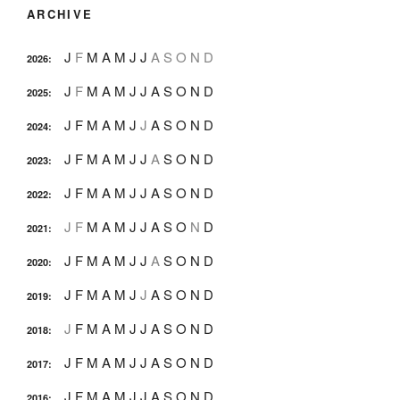
ARCHIVE
J
F
M
A
M
J
J
A
S
O
N
D
2026
:
J
F
M
A
M
J
J
A
S
O
N
D
2025
:
J
F
M
A
M
J
J
A
S
O
N
D
2024
:
J
F
M
A
M
J
J
A
S
O
N
D
2023
:
J
F
M
A
M
J
J
A
S
O
N
D
2022
:
J
F
M
A
M
J
J
A
S
O
N
D
2021
:
J
F
M
A
M
J
J
A
S
O
N
D
2020
:
J
F
M
A
M
J
J
A
S
O
N
D
2019
:
J
F
M
A
M
J
J
A
S
O
N
D
2018
:
J
F
M
A
M
J
J
A
S
O
N
D
2017
:
J
F
M
A
M
J
J
A
S
O
N
D
2016
: