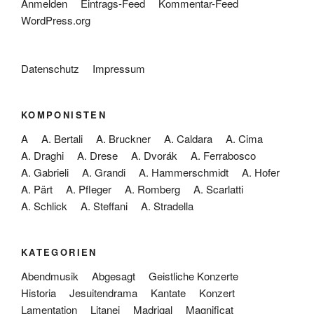
Anmelden
Eintrags-Feed
Kommentar-Feed
WordPress.org
Datenschutz
Impressum
KOMPONISTEN
A
A. Bertali
A. Bruckner
A. Caldara
A. Cima
A. Draghi
A. Drese
A. Dvorák
A. Ferrabosco
A. Gabrieli
A. Grandi
A. Hammerschmidt
A. Hofer
A. Pärt
A. Pfleger
A. Romberg
A. Scarlatti
A. Schlick
A. Steffani
A. Stradella
KATEGORIEN
Abendmusik
Abgesagt
Geistliche Konzerte
Historia
Jesuitendrama
Kantate
Konzert
Lamentation
Litanei
Madrigal
Magnificat