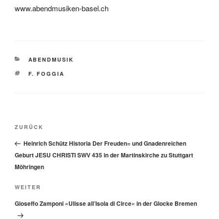
www.abendmusiken-basel.ch
KATEGORIEN
ABENDMUSIK
SCHLAGWÖRTER
F. FOGGIA
Beitragsnavigation
Vorheriger
ZURÜCK
Beitrag
Heinrich Schütz Historia Der Freuden= und Gnadenreichen
Geburt JESU CHRISTI SWV 435 in der Martinskirche zu Stuttgart
Möhringen
Nächster
WEITER
Beitrag
Gioseffo Zamponi »Ulisse all’Isola di Circe« in der Glocke Bremen