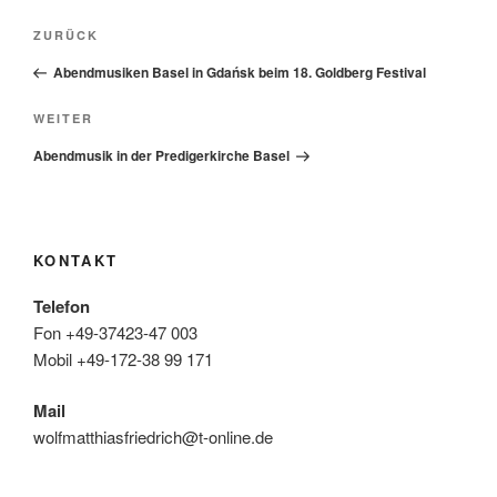
Beitragsnavigation
Vorheriger
ZURÜCK
Beitrag
Abendmusiken Basel in Gdańsk beim 18. Goldberg Festival
Nächster
WEITER
Beitrag
Abendmusik in der Predigerkirche Basel
KONTAKT
Telefon
Fon +49-37423-47 003
Mobil +49-172-38 99 171
Mail
wolfmatthiasfriedrich@t-online.de