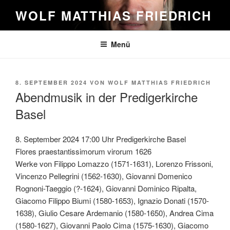
Zum
WOLF MATTHIAS FRIEDRICH
Inhalt
springen
Menü
VERÖFFENTLICHT
8. SEPTEMBER 2024
VON
WOLF MATTHIAS FRIEDRICH
AM
Abendmusik in der Predigerkirche
Basel
8. September 2024 17:00 Uhr Predigerkirche Basel
Flores praestantissimorum virorum 1626
Werke von Filippo Lomazzo (1571-1631), Lorenzo Frissoni,
Vincenzo Pellegrini (1562-1630), Giovanni Domenico
Rognoni-Taeggio (?-1624), Giovanni Dominico Ripalta,
Giacomo Filippo Biumi (1580-1653), Ignazio Donati (1570-
1638), Giulio Cesare Ardemanio (1580-1650), Andrea Cima
(1580-1627), Giovanni Paolo Cima (1575-1630), Giacomo