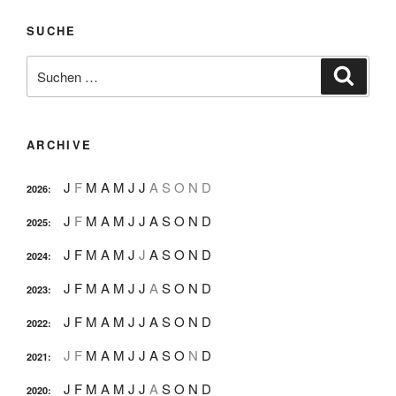
SUCHE
Suche
Suche
nach:
ARCHIVE
J
F
M
A
M
J
J
A
S
O
N
D
2026
:
J
F
M
A
M
J
J
A
S
O
N
D
2025
:
J
F
M
A
M
J
J
A
S
O
N
D
2024
:
J
F
M
A
M
J
J
A
S
O
N
D
2023
:
J
F
M
A
M
J
J
A
S
O
N
D
2022
:
J
F
M
A
M
J
J
A
S
O
N
D
2021
:
J
F
M
A
M
J
J
A
S
O
N
D
2020
: