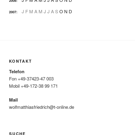
2008
:
J
F
M
A
M
J
J
A
S
O
N
D
2007
:
KONTAKT
Telefon
Fon +49-37423-47 003
Mobil +49-172-38 99 171
Mail
wolfmatthiasfriedrich@t-online.de
SUCHE