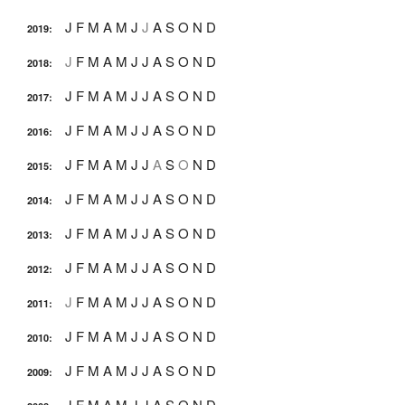
J
F
M
A
M
J
J
A
S
O
N
D
2019
:
J
F
M
A
M
J
J
A
S
O
N
D
2018
:
J
F
M
A
M
J
J
A
S
O
N
D
2017
:
J
F
M
A
M
J
J
A
S
O
N
D
2016
:
J
F
M
A
M
J
J
A
S
O
N
D
2015
:
J
F
M
A
M
J
J
A
S
O
N
D
2014
:
J
F
M
A
M
J
J
A
S
O
N
D
2013
:
J
F
M
A
M
J
J
A
S
O
N
D
2012
:
J
F
M
A
M
J
J
A
S
O
N
D
2011
:
J
F
M
A
M
J
J
A
S
O
N
D
2010
:
J
F
M
A
M
J
J
A
S
O
N
D
2009
:
J
F
M
A
M
J
J
A
S
O
N
D