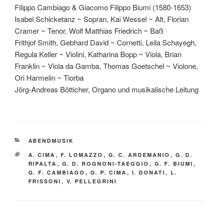
Filippo Cambiago & Giacomo Filippo Biumi (1580-1653)
Isabel Schicketanz ~ Sopran, Kai Wessel ~ Alt, Florian
Cramer ~ Tenor, Wolf Matthias Friedrich ~ Baß
Frithjof Smith, Gebhard David ~ Cornetti, Leila Schayegh,
Regula Keller ~ Violini, Katharina Bopp ~ Viola, Brian
Franklin ~ Viola da Gamba, Thomas Goetschel ~ Violone,
Ori Harmelin ~ Tiorba
Jörg-Andreas Bötticher, Organo und musikalische Leitung
KATEGORIEN
ABENDMUSIK
SCHLAGWÖRTER
A. CIMA
,
F. LOMAZZO
,
G. C. ARDEMANIO
,
G. D.
RIPALTA
,
G. D. ROGNONI-TAEGGIO
,
G. F. BIUMI
,
G. F. CAMBIAGO
,
G. P. CIMA
,
I. DONATI
,
L.
FRISSONI
,
V. PELLEGRINI