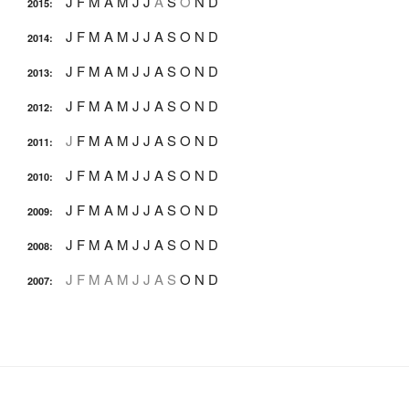
J
F
M
A
M
J
J
A
S
O
N
D
2015
:
J
F
M
A
M
J
J
A
S
O
N
D
2014
:
J
F
M
A
M
J
J
A
S
O
N
D
2013
:
J
F
M
A
M
J
J
A
S
O
N
D
2012
:
J
F
M
A
M
J
J
A
S
O
N
D
2011
:
J
F
M
A
M
J
J
A
S
O
N
D
2010
:
J
F
M
A
M
J
J
A
S
O
N
D
2009
:
J
F
M
A
M
J
J
A
S
O
N
D
2008
:
J
F
M
A
M
J
J
A
S
O
N
D
2007
: