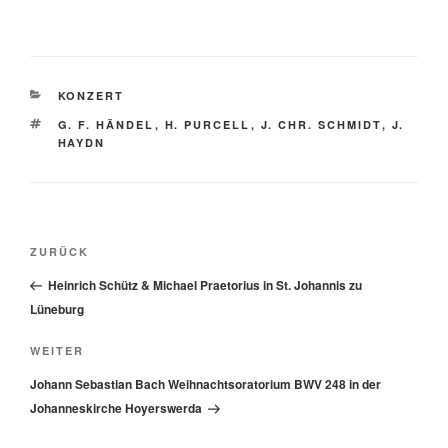
KATEGORIEN
KONZERT
SCHLAGWÖRTER
G. F. HÄNDEL
,
H. PURCELL
,
J. CHR. SCHMIDT
,
J.
HAYDN
Beitragsnavigation
Vorheriger
ZURÜCK
Beitrag
Heinrich Schütz & Michael Praetorius in St. Johannis zu
Lüneburg
Nächster
WEITER
Beitrag
Johann Sebastian Bach Weihnachtsoratorium BWV 248 in der
Johanneskirche Hoyerswerda