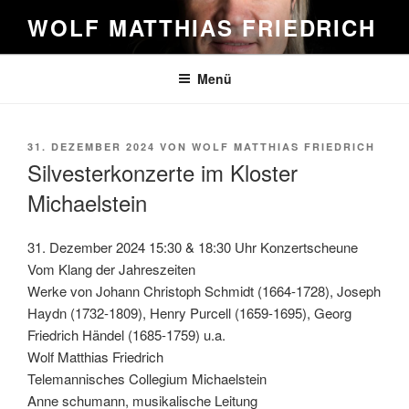
Zum
WOLF MATTHIAS FRIEDRICH
Inhalt
springen
Menü
VERÖFFENTLICHT
31. DEZEMBER 2024
VON
WOLF MATTHIAS FRIEDRICH
AM
Silvesterkonzerte im Kloster
Michaelstein
31. Dezember 2024 15:30 & 18:30 Uhr Konzertscheune
Vom Klang der Jahreszeiten
Werke von Johann Christoph Schmidt (1664-1728), Joseph
Haydn (1732-1809), Henry Purcell (1659-1695), Georg
Friedrich Händel (1685-1759) u.a.
Wolf Matthias Friedrich
Telemannisches Collegium Michaelstein
Anne schumann, musikalische Leitung