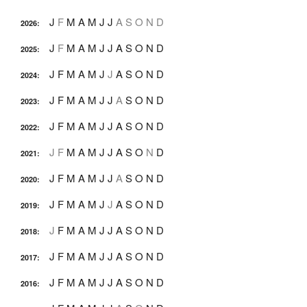
J
F
M
A
M
J
J
A
S
O
N
D
2026
:
J
F
M
A
M
J
J
A
S
O
N
D
2025
:
J
F
M
A
M
J
J
A
S
O
N
D
2024
:
J
F
M
A
M
J
J
A
S
O
N
D
2023
:
J
F
M
A
M
J
J
A
S
O
N
D
2022
:
J
F
M
A
M
J
J
A
S
O
N
D
2021
:
J
F
M
A
M
J
J
A
S
O
N
D
2020
:
J
F
M
A
M
J
J
A
S
O
N
D
2019
:
J
F
M
A
M
J
J
A
S
O
N
D
2018
:
J
F
M
A
M
J
J
A
S
O
N
D
2017
:
J
F
M
A
M
J
J
A
S
O
N
D
2016
: