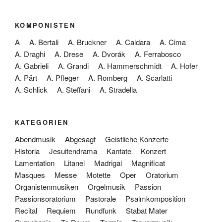
KOMPONISTEN
A
A. Bertali
A. Bruckner
A. Caldara
A. Cima
A. Draghi
A. Drese
A. Dvorák
A. Ferrabosco
A. Gabrieli
A. Grandi
A. Hammerschmidt
A. Hofer
A. Pärt
A. Pfleger
A. Romberg
A. Scarlatti
A. Schlick
A. Steffani
A. Stradella
KATEGORIEN
Abendmusik
Abgesagt
Geistliche Konzerte
Historia
Jesuitendrama
Kantate
Konzert
Lamentation
Litanei
Madrigal
Magnificat
Masques
Messe
Motette
Oper
Oratorium
Organistenmusiken
Orgelmusik
Passion
Passionsoratorium
Pastorale
Psalmkomposition
Recital
Requiem
Rundfunk
Stabat Mater