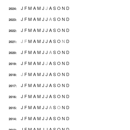
J
F
M
A
M
J
J
A
S
O
N
D
2024
:
J
F
M
A
M
J
J
A
S
O
N
D
2023
:
J
F
M
A
M
J
J
A
S
O
N
D
2022
:
J
F
M
A
M
J
J
A
S
O
N
D
2021
:
J
F
M
A
M
J
J
A
S
O
N
D
2020
:
J
F
M
A
M
J
J
A
S
O
N
D
2019
:
J
F
M
A
M
J
J
A
S
O
N
D
2018
:
J
F
M
A
M
J
J
A
S
O
N
D
2017
:
J
F
M
A
M
J
J
A
S
O
N
D
2016
:
J
F
M
A
M
J
J
A
S
O
N
D
2015
:
J
F
M
A
M
J
J
A
S
O
N
D
2014
:
J
F
M
A
M
J
J
A
S
O
N
D
2013
: