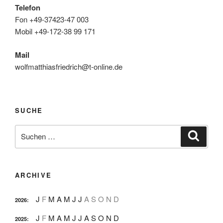
Telefon
Fon +49-37423-47 003
Mobil +49-172-38 99 171
Mail
wolfmatthiasfriedrich@t-online.de
SUCHE
Suche
Suche
nach:
ARCHIVE
J
F
M
A
M
J
J
A
S
O
N
D
2026
:
J
F
M
A
M
J
J
A
S
O
N
D
2025
: