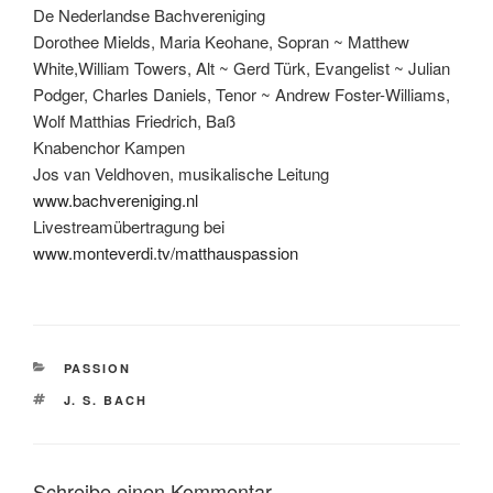
De Nederlandse Bachvereniging
Dorothee Mields, Maria Keohane, Sopran ~ Matthew
White,William Towers, Alt ~ Gerd Türk, Evangelist ~ Julian
Podger, Charles Daniels, Tenor ~ Andrew Foster-Williams,
Wolf Matthias Friedrich, Baß
Knabenchor Kampen
Jos van Veldhoven, musikalische Leitung
www.bachvereniging.nl
Livestreamübertragung bei
www.monteverdi.tv/matthauspassion
KATEGORIEN
PASSION
SCHLAGWÖRTER
J. S. BACH
Schreibe einen Kommentar