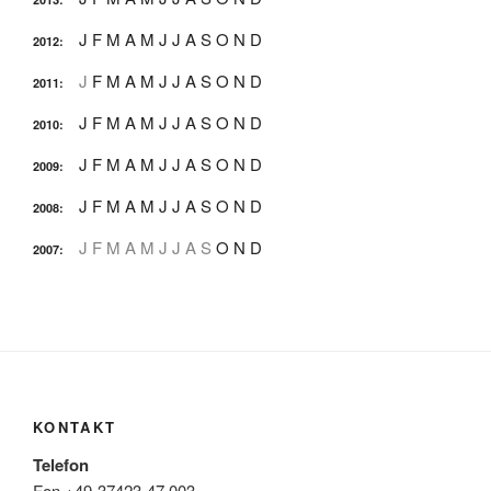
J
F
M
A
M
J
J
A
S
O
N
D
2012
:
J
F
M
A
M
J
J
A
S
O
N
D
2011
:
J
F
M
A
M
J
J
A
S
O
N
D
2010
:
J
F
M
A
M
J
J
A
S
O
N
D
2009
:
J
F
M
A
M
J
J
A
S
O
N
D
2008
:
J
F
M
A
M
J
J
A
S
O
N
D
2007
:
KONTAKT
Telefon
Fon +49-37423-47 003