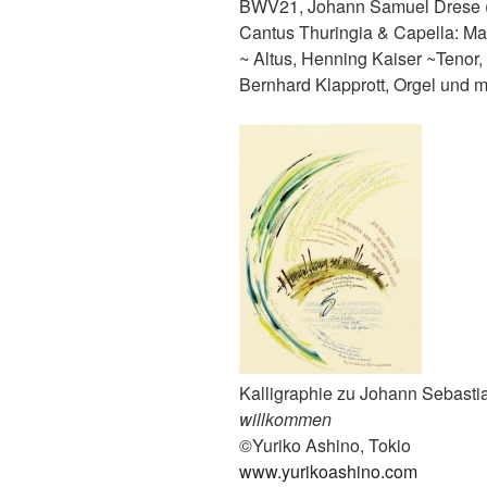
BWV21, Johann Samuel Drese 
Cantus Thuringia & Capella: Mar
~ Altus, Henning Kaiser ~Tenor,
Bernhard Klapprott, Orgel und m
Kalligraphie zu Johann Sebast
willkommen
©Yuriko Ashino, Tokio
www.yurikoashino.com