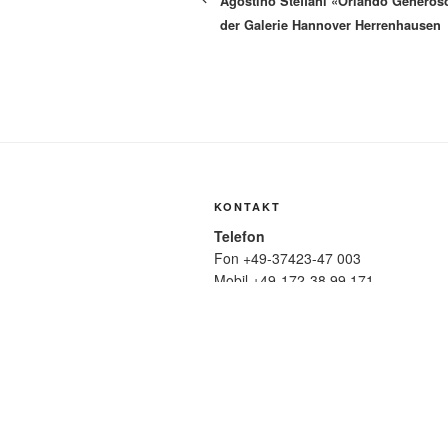
Agostino Steffani «Orlando Generos
der Galerie Hannover Herrenhausen
KONTAKT
Telefon
Fon +49-37423-47 003
Mobil +49-172-38 99 171
Mail
wolfmatthiasfriedrich@t-online.de
SUCHE