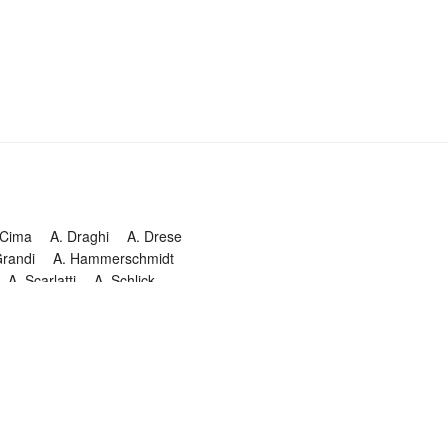
 Cima
A. Draghi
A. Drese
Grandi
A. Hammerschmidt
A. Scarlatti
A. Schlick
Historia
Jesuitendrama
Madrigal
Magnificat
Masques
istenmusiken
Orgelmusik