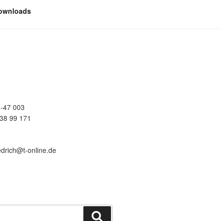
ownloads
-47 003
38 99 171
edrich@t-online.de
Suchen