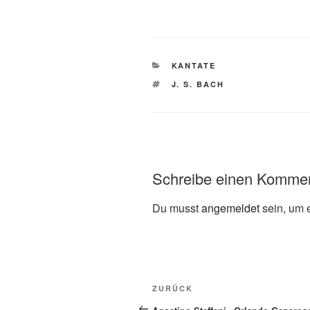
KATEGORIEN
KANTATE
SCHLAGWÖRTER
J. S. BACH
Schreibe einen Komme
Du musst
angemeldet
sein, um 
Beitragsnavigation
Vorheriger
ZURÜCK
Beitrag