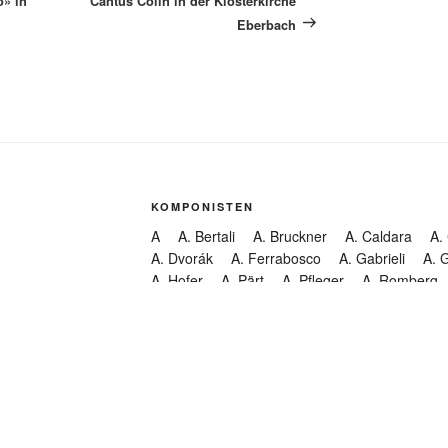
o» in
Cantus Cölln in der Klosterkirche
Eberbach
KOMPONISTEN
A
A. Bertali
A. Bruckner
A. Caldara
A.
A. Dvorák
A. Ferrabosco
A. Gabrieli
A. 
A. Hofer
A. Pärt
A. Pfleger
A. Romberg
A. Steffani
A. Stradella
KATEGORIEN
Abendmusik
Abgesagt
Geistliche Konzerte
Kantate
Konzert
Lamentation
Litanei
Messe
Motette
Oper
Oratorium
Organ