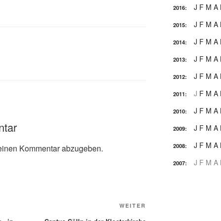
J
F
M
A
2016
:
J
F
M
A
2015
:
J
F
M
A
2014
:
J
F
M
A
2013
:
J
F
M
A
2012
:
J
F
M
A
2011
:
J
F
M
A
2010
:
ntar
J
F
M
A
2009
:
J
F
M
A
2008
:
einen Kommentar abzugeben.
J
F
M
A
2007
:
Nächster
WEITER
Beitrag