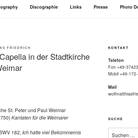
iography
Discographie
Links
Presse
Photo D
AS FRIEDRICH
KONTAKT
Capella in der Stadtkirche
Telefon
Weimar
Fon +49-37423
Mobil +49-172-
Mail
wolfmatthiasfri
rche St. Peter und Paul Weimar
1750)
Kantaten für die Weimarer
SUCHE
Suche
BWV 182,
Ich hatte viel Bekümmernis
nach: