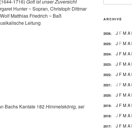
(1644-1716)
Gott ist unser Zuversicht
garet Hunter ~ Sopran, Christoph Dittmar
 Wolf Matthias Friedrich ~ Baß
ARCHIVE
usikalische Leitung
J
F
M
A
2026
:
J
F
M
A
2025
:
J
F
M
A
2024
:
J
F
M
A
2023
:
J
F
M
A
2022
:
J
F
M
A
2021
:
J
F
M
A
2020
:
J
F
M
A
ian Bachs Kantate 182
Himmelskönig, sei
2019
:
J
F
M
A
2018
:
J
F
M
A
2017
: