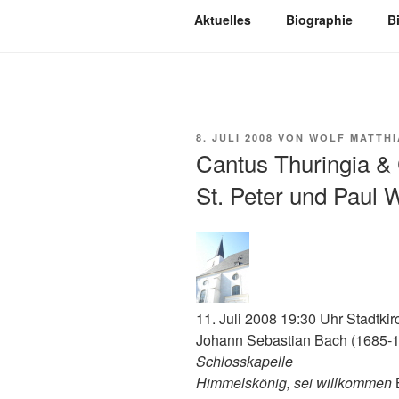
Aktuelles
Biographie
B
VERÖFFENTLICHT
8. JULI 2008
VON
WOLF MATTHI
AM
Cantus Thuringia & 
St. Peter und Paul 
11. Juli 2008 19:30 Uhr Stadtki
Johann Sebastian Bach (1685-
Schlosskapelle
Himmelskönig, sei willkommen