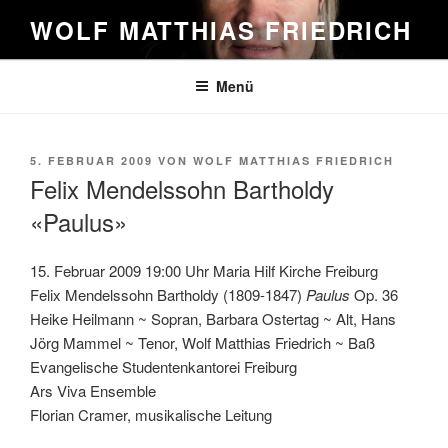
Zum
WOLF MATTHIAS FRIEDRICH
Inhalt
springen
Menü
VERÖFFENTLICHT
5. FEBRUAR 2009
VON
WOLF MATTHIAS FRIEDRICH
AM
Felix Mendelssohn Bartholdy
«Paulus»
15. Februar 2009 19:00 Uhr Maria Hilf Kirche Freiburg
Felix Mendelssohn Bartholdy (1809-1847)
Paulus
Op. 36
Heike Heilmann ~ Sopran, Barbara Ostertag ~ Alt, Hans
Jörg Mammel ~ Tenor, Wolf Matthias Friedrich ~ Baß
Evangelische Studentenkantorei Freiburg
Ars Viva Ensemble
Florian Cramer, musikalische Leitung