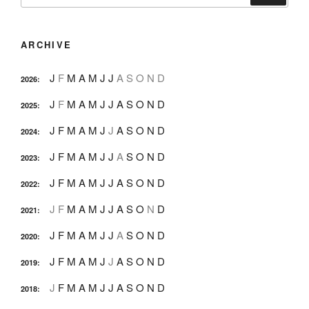
ARCHIVE
J
F
M
A
M
J
J
A
S
O
N
D
2026
:
J
F
M
A
M
J
J
A
S
O
N
D
2025
:
J
F
M
A
M
J
J
A
S
O
N
D
2024
:
J
F
M
A
M
J
J
A
S
O
N
D
2023
:
J
F
M
A
M
J
J
A
S
O
N
D
2022
:
J
F
M
A
M
J
J
A
S
O
N
D
2021
:
J
F
M
A
M
J
J
A
S
O
N
D
2020
:
J
F
M
A
M
J
J
A
S
O
N
D
2019
:
J
F
M
A
M
J
J
A
S
O
N
D
2018
: