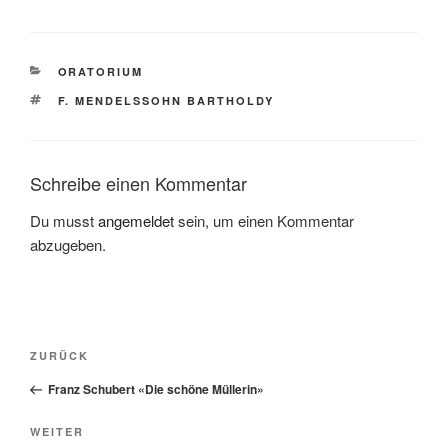
KATEGORIEN
ORATORIUM
SCHLAGWÖRTER
F. MENDELSSOHN BARTHOLDY
Schreibe einen Kommentar
Du musst
angemeldet
sein, um einen Kommentar
abzugeben.
Beitragsnavigation
Vorheriger
ZURÜCK
Beitrag
Franz Schubert «Die schöne Müllerin»
Nächster
WEITER