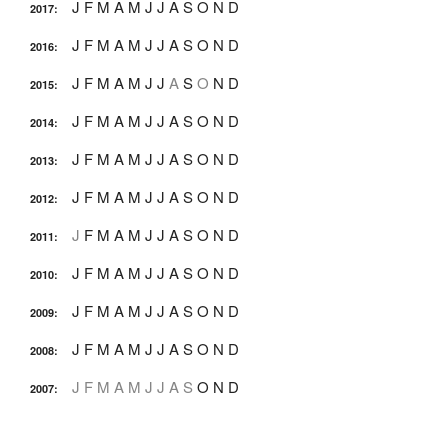
J
F
M
A
M
J
J
A
S
O
N
D
2017
:
J
F
M
A
M
J
J
A
S
O
N
D
2016
:
J
F
M
A
M
J
J
A
S
O
N
D
2015
:
J
F
M
A
M
J
J
A
S
O
N
D
2014
:
J
F
M
A
M
J
J
A
S
O
N
D
2013
:
J
F
M
A
M
J
J
A
S
O
N
D
2012
:
J
F
M
A
M
J
J
A
S
O
N
D
2011
:
J
F
M
A
M
J
J
A
S
O
N
D
2010
:
J
F
M
A
M
J
J
A
S
O
N
D
2009
:
J
F
M
A
M
J
J
A
S
O
N
D
2008
:
J
F
M
A
M
J
J
A
S
O
N
D
2007
: