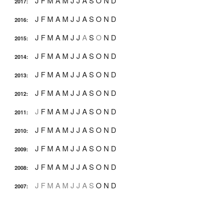
J
F
M
A
M
J
J
A
S
O
N
D
2017
:
J
F
M
A
M
J
J
A
S
O
N
D
2016
:
J
F
M
A
M
J
J
A
S
O
N
D
2015
:
J
F
M
A
M
J
J
A
S
O
N
D
2014
:
J
F
M
A
M
J
J
A
S
O
N
D
2013
:
J
F
M
A
M
J
J
A
S
O
N
D
2012
:
J
F
M
A
M
J
J
A
S
O
N
D
2011
:
J
F
M
A
M
J
J
A
S
O
N
D
2010
:
J
F
M
A
M
J
J
A
S
O
N
D
2009
:
J
F
M
A
M
J
J
A
S
O
N
D
2008
:
J
F
M
A
M
J
J
A
S
O
N
D
2007
: