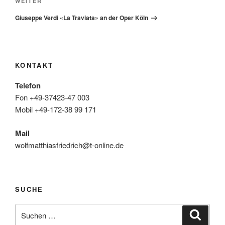
Nächster
WEITER
Beitrag
Giuseppe Verdi «La Traviata» an der Oper Köln
KONTAKT
Telefon
Fon +49-37423-47 003
Mobil +49-172-38 99 171
Mail
wolfmatthiasfriedrich@t-online.de
SUCHE
Suche
Suche
nach: