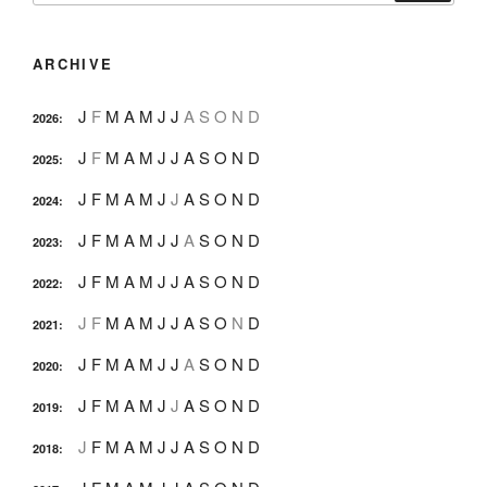
ARCHIVE
J
F
M
A
M
J
J
A
S
O
N
D
2026
:
J
F
M
A
M
J
J
A
S
O
N
D
2025
:
J
F
M
A
M
J
J
A
S
O
N
D
2024
:
J
F
M
A
M
J
J
A
S
O
N
D
2023
:
J
F
M
A
M
J
J
A
S
O
N
D
2022
:
J
F
M
A
M
J
J
A
S
O
N
D
2021
:
J
F
M
A
M
J
J
A
S
O
N
D
2020
:
J
F
M
A
M
J
J
A
S
O
N
D
2019
:
J
F
M
A
M
J
J
A
S
O
N
D
2018
: