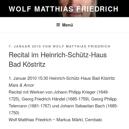
Zum
WOLF MATTHIAS FRIEDRICH
Inhalt
springen
Menü
VERÖFFENTLICHT
7. JANUAR 2010
VON
WOLF MATTHIAS FRIEDRICH
AM
Recital im Heinrich-Schütz-Haus
Bad Köstritz
1. Januar 2010 15:30 Heinrich-Schütz-Haus Bad Köstritz
Mars & Amor
Recital mit Werken von Johann Philipp Krieger (1649-
1725), Georg Friedrich Händel (1685-1759), Georg Philipp
Telemann (1681-1767) und Johann Sebastian Bach (1685-
1750)
Wolf Matthias Friedrich ~ Markus Märkl, Cembalo