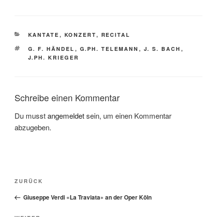
KATEGORIEN
KANTATE
,
KONZERT
,
RECITAL
SCHLAGWÖRTER
G. F. HÄNDEL
,
G.PH. TELEMANN
,
J. S. BACH
,
J.PH. KRIEGER
Schreibe einen Kommentar
Du musst
angemeldet
sein, um einen Kommentar
abzugeben.
Beitragsnavigation
Vorheriger
ZURÜCK
Beitrag
Giuseppe Verdi «La Traviata» an der Oper Köln