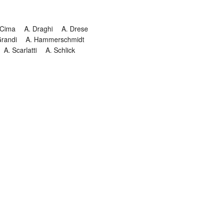
 Cima
A. Draghi
A. Drese
Grandi
A. Hammerschmidt
A. Scarlatti
A. Schlick
Historia
Jesuitendrama
Madrigal
Magnificat
Masques
istenmusiken
Orgelmusik
almkomposition
Recital
onie
Te Deum
Termin