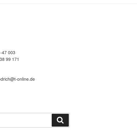
-47 003
38 99 171
edrich@t-online.de
Suchen