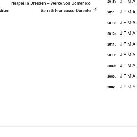
Beitrag
J
F
M
A
2015
:
Neapel in Dresden – Werke von Domenico
adium
Sarri & Francesco Durante
J
F
M
A
2014
:
J
F
M
A
2013
:
J
F
M
A
2012
:
J
F
M
A
2011
:
J
F
M
A
2010
:
J
F
M
A
2009
:
J
F
M
A
2008
:
J
F
M
A
2007
: