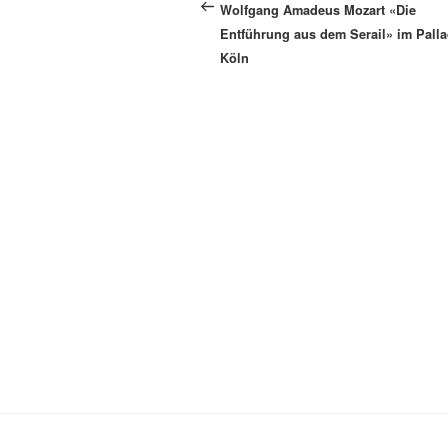
Beitrag
Wolfgang Amadeus Mozart «Die
Entführung aus dem Serail» im Pall
Köln