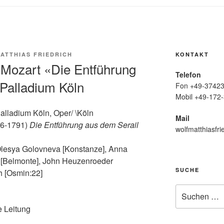
ATTHIAS FRIEDRICH
KONTAKT
Mozart «Die Entführung
Telefon
Palladium Köln
Fon +49-37423
Mobil +49-172-
lladium Köln, Oper/ \Köln
Mail
56-1791)
Die Entführung aus dem Serail
wolfmatthiasfri
Olesya Golovneva [Konstanze], Anna
 [Belmonte], John Heuzenroeder
SUCHE
ch [Osmin:22]
Suche
nach:
e Leitung