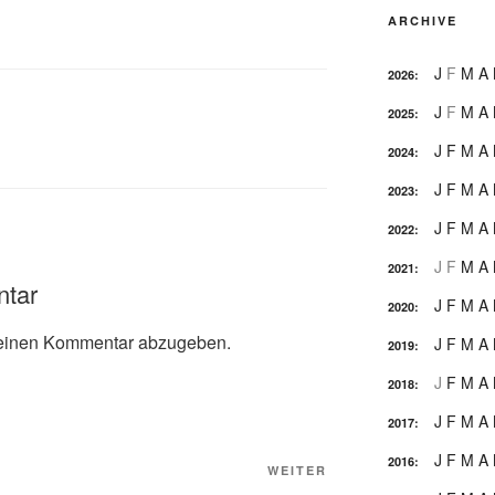
ARCHIVE
J
F
M
A
2026
:
J
F
M
A
2025
:
J
F
M
A
2024
:
J
F
M
A
2023
:
J
F
M
A
2022
:
J
F
M
A
2021
:
ntar
J
F
M
A
2020
:
einen Kommentar abzugeben.
J
F
M
A
2019
:
J
F
M
A
2018
:
J
F
M
A
2017
:
J
F
M
A
2016
:
Nächster
WEITER