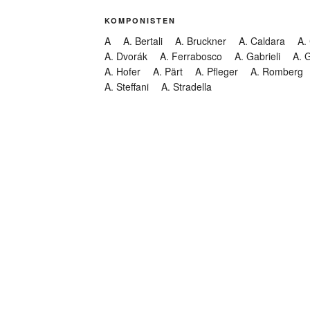
KOMPONISTEN
A
A. Bertali
A. Bruckner
A. Caldara
A.
A. Dvorák
A. Ferrabosco
A. Gabrieli
A. 
A. Hofer
A. Pärt
A. Pfleger
A. Romberg
A. Steffani
A. Stradella
KATEGORIEN
Abendmusik
Abgesagt
Geistliche Konzerte
Kantate
Konzert
Lamentation
Litanei
Messe
Motette
Oper
Oratorium
Organ
Passion
Passionsoratorium
Pastorale
Ps
Suchen
Requiem
Rundfunk
Stabat Mater
Symph
Trauermusik
Vesper
ntar-Feed