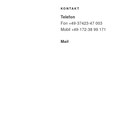
KONTAKT
Telefon
Fon +49-37423-47 003
Mobil +49-172-38 99 171
Mail
wolfmatthiasfriedrich@t-online.de
SUCHE
Suche
nach:
META
Anmelden
Eintrags-Feed
Komme
WordPress.org