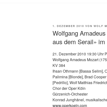
VERÖFFENTLICHT
1. DEZEMBER 2010
VON
WOLF M
AM
Wolfgang Amadeus 
aus dem Serail» im 
21. Dezember 2010 19:30 Uhr Pa
Wolfgang Amadeus Mozart (17
KV 384
Ihsan Othmann [Bassa Selim], 
Palimina [Blonde], Brad Cooper
[Pedrillo], Wolf Matthias Friedri
Chor der Oper Köln
Gürzenich-Orchester
Konrad Junghänel, musikalisch
www.operkoeln.com