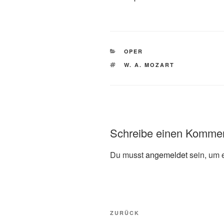
KATEGORIEN
OPER
SCHLAGWÖRTER
W. A. MOZART
Schreibe einen Komme
Du musst
angemeldet
sein, um 
Beitragsnavigation
Vorheriger
ZURÜCK