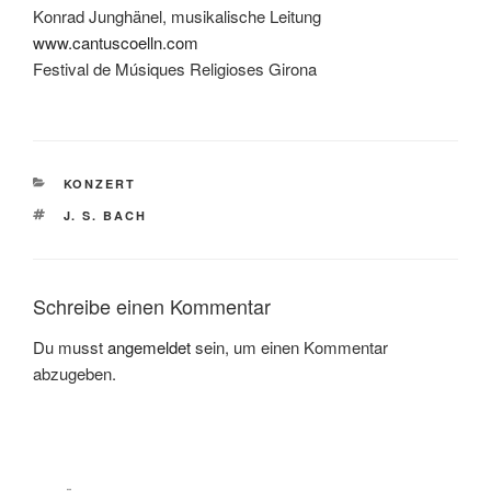
Konrad Junghänel, musikalische Leitung
www.cantuscoelln.com
Festival de Músiques Religioses Girona
KATEGORIEN
KONZERT
SCHLAGWÖRTER
J. S. BACH
Schreibe einen Kommentar
Du musst
angemeldet
sein, um einen Kommentar
abzugeben.
Beitragsnavigation