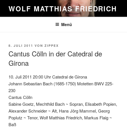
Zum
WOLF MATTHIAS FRIEDRICH
Inhalt
springen
Menü
VERÖFFENTLICHT
8. JULI 2011
VON
ZIPPEX
AM
Cantus Cölln in der Catedral de
Girona
10. Juli 2011 20:00 Uhr Catedral de Girona
Johann Sebastian Bach (1685-1750) Motetten BWV 225-
230
Cantus Cölln
Sabine Goetz, Mechthild Bach ~ Sopran, Elisabeth Popien,
Alexander Schneider ~ Alt, Hans Jörg Mammel, Georg
Poplutz ~ Tenor, Wolf Matthias Friedrich, Markus Flaig ~
Baß