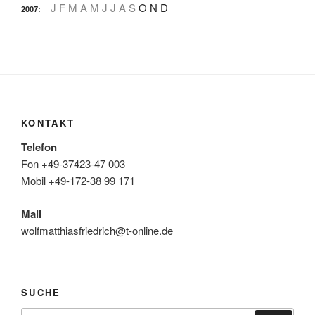
J
F
M
A
M
J
J
A
S
O
N
D
2007
:
KONTAKT
Telefon
Fon +49-37423-47 003
Mobil +49-172-38 99 171
Mail
wolfmatthiasfriedrich@t-online.de
SUCHE