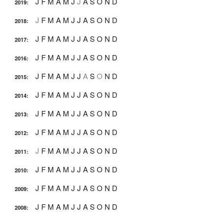
J
F
M
A
M
J
J
A
S
O
N
D
2019
:
J
F
M
A
M
J
J
A
S
O
N
D
2018
:
J
F
M
A
M
J
J
A
S
O
N
D
2017
:
J
F
M
A
M
J
J
A
S
O
N
D
2016
:
J
F
M
A
M
J
J
A
S
O
N
D
2015
:
J
F
M
A
M
J
J
A
S
O
N
D
2014
:
J
F
M
A
M
J
J
A
S
O
N
D
2013
:
J
F
M
A
M
J
J
A
S
O
N
D
2012
:
J
F
M
A
M
J
J
A
S
O
N
D
2011
:
J
F
M
A
M
J
J
A
S
O
N
D
2010
:
J
F
M
A
M
J
J
A
S
O
N
D
2009
:
J
F
M
A
M
J
J
A
S
O
N
D
2008
: