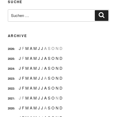
SUCHE
Suche
Suche
nach:
ARCHIVE
J
F
M
A
M
J
J
A
S
O
N
D
2026
:
J
F
M
A
M
J
J
A
S
O
N
D
2025
:
J
F
M
A
M
J
J
A
S
O
N
D
2024
:
J
F
M
A
M
J
J
A
S
O
N
D
2023
:
J
F
M
A
M
J
J
A
S
O
N
D
2022
:
J
F
M
A
M
J
J
A
S
O
N
D
2021
:
J
F
M
A
M
J
J
A
S
O
N
D
2020
: