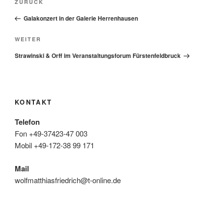
Vorheriger
ZURÜCK
Beitrag
Galakonzert in der Galerie Herrenhausen
Nächster
WEITER
Beitrag
Strawinski & Orff im Veranstaltungsforum Fürstenfeldbruck
KONTAKT
Telefon
Fon +49-37423-47 003
Mobil +49-172-38 99 171
Mail
wolfmatthiasfriedrich@t-online.de