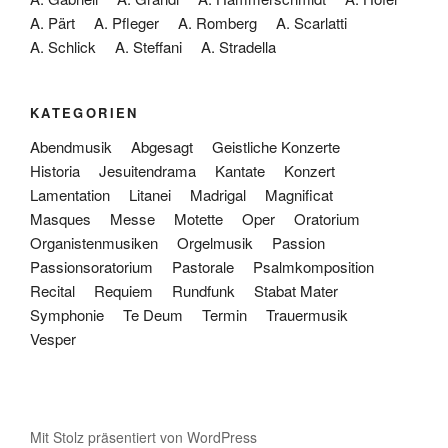
A. Pärt
A. Pfleger
A. Romberg
A. Scarlatti
A. Schlick
A. Steffani
A. Stradella
KATEGORIEN
Abendmusik
Abgesagt
Geistliche Konzerte
Historia
Jesuitendrama
Kantate
Konzert
Lamentation
Litanei
Madrigal
Magnificat
Masques
Messe
Motette
Oper
Oratorium
Organistenmusiken
Orgelmusik
Passion
Passionsoratorium
Pastorale
Psalmkomposition
Recital
Requiem
Rundfunk
Stabat Mater
Symphonie
Te Deum
Termin
Trauermusik
Vesper
Mit Stolz präsentiert von WordPress