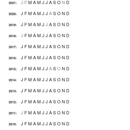
J
F
M
A
M
J
J
A
S
O
N
D
2021
:
J
F
M
A
M
J
J
A
S
O
N
D
2020
:
J
F
M
A
M
J
J
A
S
O
N
D
2019
:
J
F
M
A
M
J
J
A
S
O
N
D
2018
:
J
F
M
A
M
J
J
A
S
O
N
D
2017
:
J
F
M
A
M
J
J
A
S
O
N
D
2016
:
J
F
M
A
M
J
J
A
S
O
N
D
2015
:
J
F
M
A
M
J
J
A
S
O
N
D
2014
:
J
F
M
A
M
J
J
A
S
O
N
D
2013
:
J
F
M
A
M
J
J
A
S
O
N
D
2012
:
J
F
M
A
M
J
J
A
S
O
N
D
2011
:
J
F
M
A
M
J
J
A
S
O
N
D
2010
: