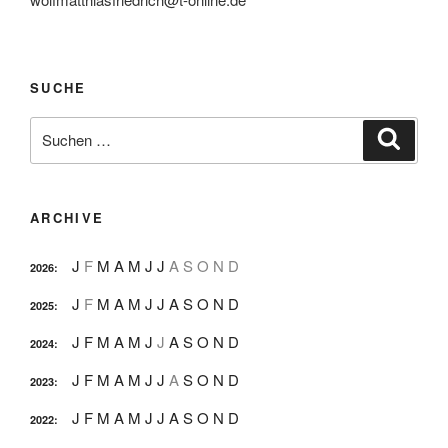
SUCHE
Suche
Suche
nach:
ARCHIVE
J
F
M
A
M
J
J
A
S
O
N
D
2026
:
J
F
M
A
M
J
J
A
S
O
N
D
2025
:
J
F
M
A
M
J
J
A
S
O
N
D
2024
:
J
F
M
A
M
J
J
A
S
O
N
D
2023
:
J
F
M
A
M
J
J
A
S
O
N
D
2022
: