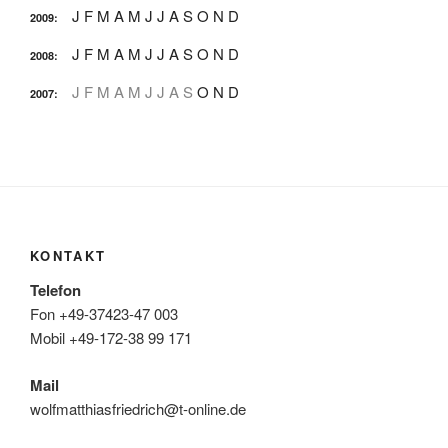
J
F
M
A
M
J
J
A
S
O
N
D
2009
:
J
F
M
A
M
J
J
A
S
O
N
D
2008
:
J
F
M
A
M
J
J
A
S
O
N
D
2007
:
KONTAKT
Telefon
Fon +49-37423-47 003
Mobil +49-172-38 99 171
Mail
wolfmatthiasfriedrich@t-online.de