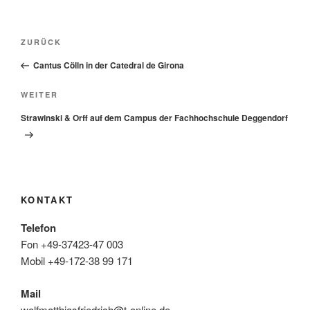
Beitragsnavigation
Vorheriger
ZURÜCK
Beitrag
Cantus Cölln in der Catedral de Girona
Nächster
WEITER
Beitrag
Strawinski & Orff auf dem Campus der Fachhochschule Deggendorf
KONTAKT
Telefon
Fon +49-37423-47 003
Mobil +49-172-38 99 171
Mail
wolfmatthiasfriedrich@t-online.de