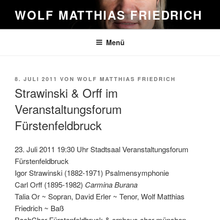
Zum
WOLF MATTHIAS FRIEDRICH
Inhalt
springen
Menü
VERÖFFENTLICHT
8. JULI 2011
VON
WOLF MATTHIAS FRIEDRICH
AM
Strawinski & Orff im
Veranstaltungsforum
Fürstenfeldbruck
23. Juli 2011 19:30 Uhr Stadtsaal Veranstaltungsforum
Fürstenfeldbruck
Igor Strawinski (1882-1971) Psalmensymphonie
Carl Orff (1895-1982)
Carmina Burana
Talia Or ~ Sopran, David Erler ~ Tenor, Wolf Matthias
Friedrich ~ Baß
BachChor Fürstenfeldbruck & orpheus chor münchen