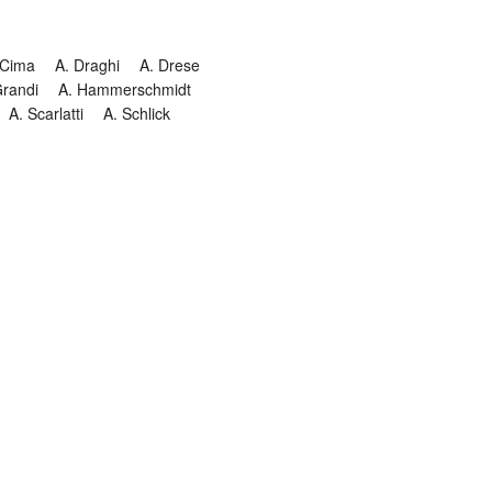
 Cima
A. Draghi
A. Drese
Grandi
A. Hammerschmidt
A. Scarlatti
A. Schlick
Historia
Jesuitendrama
Madrigal
Magnificat
Masques
istenmusiken
Orgelmusik
almkomposition
Recital
onie
Te Deum
Termin