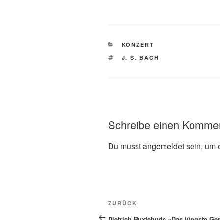
KATEGORIEN
KONZERT
SCHLAGWÖRTER
J. S. BACH
Schreibe einen Komme
Du musst
angemeldet
sein, um 
Beitragsnavigation
Vorheriger
ZURÜCK
Beitrag
Dietrich Buxtehude «Das jüngste Ger