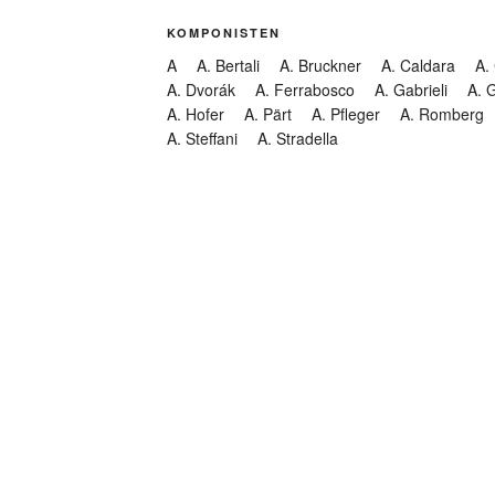
KOMPONISTEN
A
A. Bertali
A. Bruckner
A. Caldara
A.
A. Dvorák
A. Ferrabosco
A. Gabrieli
A. 
A. Hofer
A. Pärt
A. Pfleger
A. Romberg
A. Steffani
A. Stradella
KATEGORIEN
Abendmusik
Abgesagt
Geistliche Konzerte
Kantate
Konzert
Lamentation
Litanei
Messe
Motette
Oper
Oratorium
Organ
Passion
Passionsoratorium
Pastorale
Ps
Suchen
Requiem
Rundfunk
Stabat Mater
Symph
Trauermusik
Vesper
ntar-Feed