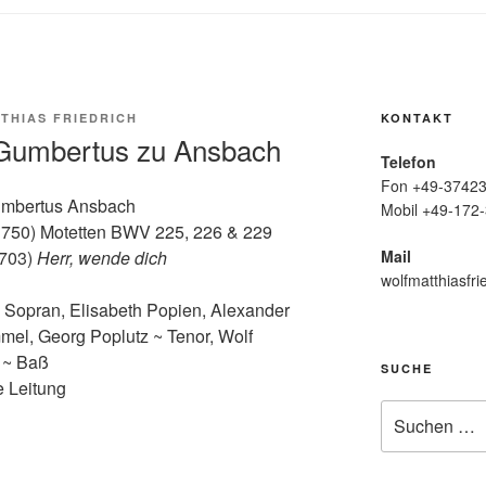
THIAS FRIEDRICH
KONTAKT
. Gumbertus zu Ansbach
Telefon
Fon +49-37423
Gumbertus Ansbach
Mobil +49-172-
750) Motetten BWV 225, 226 & 229
Mail
1703)
Herr, wende dich
wolfmatthiasfri
 Sopran, Elisabeth Popien, Alexander
mel, Georg Poplutz ~ Tenor, Wolf
g ~ Baß
SUCHE
e Leitung
Suche
nach: