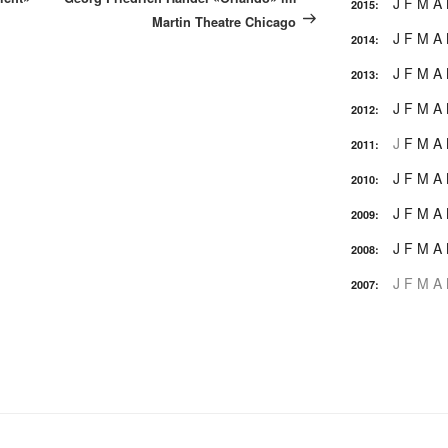
J
F
M
A
2015
:
Martin Theatre Chicago
J
F
M
A
2014
:
J
F
M
A
2013
:
J
F
M
A
2012
:
J
F
M
A
2011
:
J
F
M
A
2010
:
J
F
M
A
2009
:
J
F
M
A
2008
:
J
F
M
A
2007
: