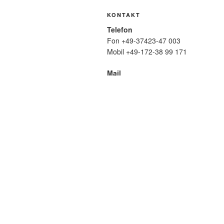
KONTAKT
Telefon
Fon +49-37423-47 003
Mobil +49-172-38 99 171
Mail
wolfmatthiasfriedrich@t-online.de
SUCHE
Suche
nach:
META
Anmelden
Eintrags-Feed
Komme
WordPress.org