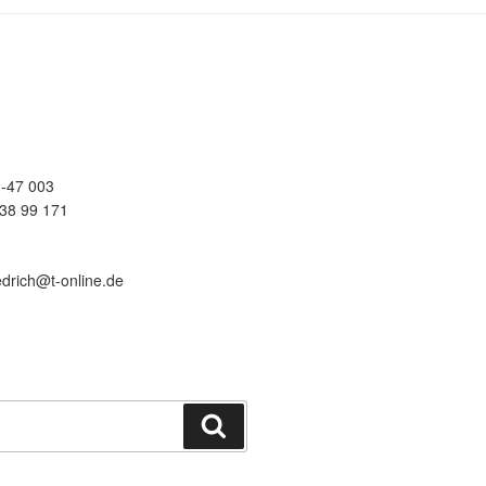
-47 003
38 99 171
edrich@t-online.de
Suchen