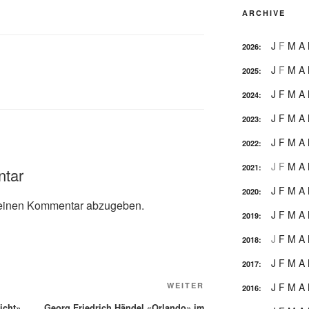
ARCHIVE
J
F
M
A
2026
:
J
F
M
A
2025
:
J
F
M
A
2024
:
J
F
M
A
2023
:
J
F
M
A
2022
:
J
F
M
A
2021
:
ntar
J
F
M
A
2020
:
einen Kommentar abzugeben.
J
F
M
A
2019
:
J
F
M
A
2018
:
J
F
M
A
2017
:
Nächster
WEITER
J
F
M
A
2016
:
Beitrag
icht»
Georg Friedrich Händel «Orlando» im