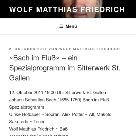
Zum
WOLF MATTHIAS FRIEDRICH
Inhalt
springen
Menü
VERÖFFENTLICHT
2. OKTOBER 2011
VON
WOLF MATTHIAS FRIEDRICH
AM
«Bach im Fluß» – ein
Spezialprogramm im Sitterwerk St.
Gallen
12. Oktober 2011 19:00 Uhr Sitterwerk St. Gallen
Johann Sebastian Bach (1685-1750) Bach im Fluß
Spezialprogramm
Ulrike Hofbauer ~ Sopran, Alex Potter ~ Alt, Makoto
Sakurada ~ Tenor
Wolf Matthias Friedrich ~ Baß
orchester der j.s.bach-stiftung