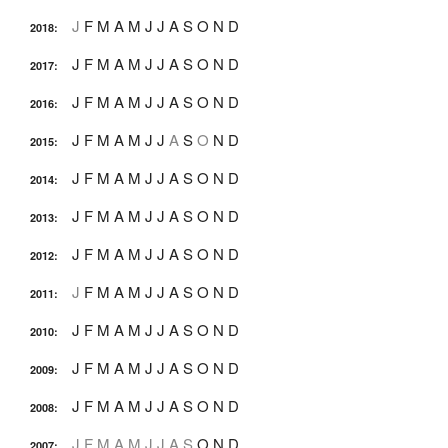
J
F
M
A
M
J
J
A
S
O
N
D
2018
:
J
F
M
A
M
J
J
A
S
O
N
D
2017
:
J
F
M
A
M
J
J
A
S
O
N
D
2016
:
J
F
M
A
M
J
J
A
S
O
N
D
2015
:
J
F
M
A
M
J
J
A
S
O
N
D
2014
:
J
F
M
A
M
J
J
A
S
O
N
D
2013
:
J
F
M
A
M
J
J
A
S
O
N
D
2012
:
J
F
M
A
M
J
J
A
S
O
N
D
2011
:
J
F
M
A
M
J
J
A
S
O
N
D
2010
:
J
F
M
A
M
J
J
A
S
O
N
D
2009
:
J
F
M
A
M
J
J
A
S
O
N
D
2008
:
J
F
M
A
M
J
J
A
S
O
N
D
2007
: