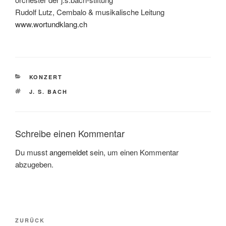
Rudolf Lutz, Cembalo & musikalische Leitung
www.wortundklang.ch
KATEGORIEN
KONZERT
SCHLAGWÖRTER
J. S. BACH
Schreibe einen Kommentar
Du musst
angemeldet
sein, um einen Kommentar
abzugeben.
Beitragsnavigation
Vorheriger
ZURÜCK