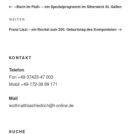
Beitrag
«Bach im Fluß» – ein Spezialprogramm im Sitterwerk St. Gallen
Nächster
WEITER
Beitrag
Franz Liszt – ein Recital zum 200. Geburtstag des Komponisten
KONTAKT
Telefon
Fon +49-37423-47 003
Mobil +49-172-38 99 171
Mail
wolfmatthiasfriedrich@t-online.de
SUCHE