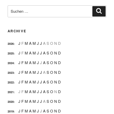
Suche
Suche
nach:
ARCHIVE
J
F
M
A
M
J
J
A
S
O
N
D
2026
:
J
F
M
A
M
J
J
A
S
O
N
D
2025
:
J
F
M
A
M
J
J
A
S
O
N
D
2024
:
J
F
M
A
M
J
J
A
S
O
N
D
2023
:
J
F
M
A
M
J
J
A
S
O
N
D
2022
:
J
F
M
A
M
J
J
A
S
O
N
D
2021
:
J
F
M
A
M
J
J
A
S
O
N
D
2020
:
J
F
M
A
M
J
J
A
S
O
N
D
2019
: