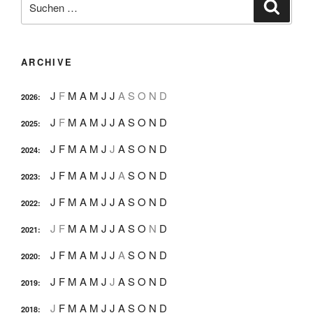
Suche
nach:
ARCHIVE
J
F
M
A
M
J
J
A
S
O
N
D
2026
:
J
F
M
A
M
J
J
A
S
O
N
D
2025
:
J
F
M
A
M
J
J
A
S
O
N
D
2024
:
J
F
M
A
M
J
J
A
S
O
N
D
2023
:
J
F
M
A
M
J
J
A
S
O
N
D
2022
:
J
F
M
A
M
J
J
A
S
O
N
D
2021
:
J
F
M
A
M
J
J
A
S
O
N
D
2020
:
J
F
M
A
M
J
J
A
S
O
N
D
2019
:
J
F
M
A
M
J
J
A
S
O
N
D
2018
: