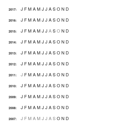
J
F
M
A
M
J
J
A
S
O
N
D
2017
:
J
F
M
A
M
J
J
A
S
O
N
D
2016
:
J
F
M
A
M
J
J
A
S
O
N
D
2015
:
J
F
M
A
M
J
J
A
S
O
N
D
2014
:
J
F
M
A
M
J
J
A
S
O
N
D
2013
:
J
F
M
A
M
J
J
A
S
O
N
D
2012
:
J
F
M
A
M
J
J
A
S
O
N
D
2011
:
J
F
M
A
M
J
J
A
S
O
N
D
2010
:
J
F
M
A
M
J
J
A
S
O
N
D
2009
:
J
F
M
A
M
J
J
A
S
O
N
D
2008
:
J
F
M
A
M
J
J
A
S
O
N
D
2007
: