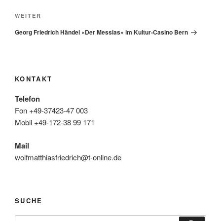
Nächster
WEITER
Beitrag
Georg Friedrich Händel «Der Messias» im Kultur-Casino Bern
KONTAKT
Telefon
Fon +49-37423-47 003
Mobil +49-172-38 99 171
Mail
wolfmatthiasfriedrich@t-online.de
SUCHE
Suche