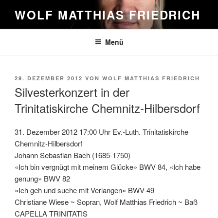
Zum
WOLF MATTHIAS FRIEDRICH
Inhalt
springen
Menü
VERÖFFENTLICHT
29. DEZEMBER 2012
VON
WOLF MATTHIAS FRIEDRICH
AM
Silvesterkonzert in der
Trinitatiskirche Chemnitz-Hilbersdorf
31. Dezember 2012 17:00 Uhr Ev.-Luth. Trinitatiskirche
Chemnitz-Hilbersdorf
Johann Sebastian Bach (1685-1750)
«Ich bin vergnügt mit meinem Glücke» BWV 84, «Ich habe
genung» BWV 82
«Ich geh und suche mit Verlangen« BWV 49
Christiane Wiese ~ Sopran, Wolf Matthias Friedrich ~ Baß
CAPELLA TRINITATIS