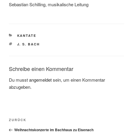
Sebastian Schilling, musikalische Leitung
KATEGORIEN
KANTATE
SCHLAGWÖRTER
J. S. BACH
Schreibe einen Kommentar
Du musst
angemeldet
sein, um einen Kommentar
abzugeben.
Beitragsnavigation
Vorheriger
ZURÜCK
Beitrag
Weihnachtskonzerte im Bachhaus zu Eisenach