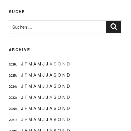
SUCHE
Suche
Suche
nach:
ARCHIVE
J
F
M
A
M
J
J
A
S
O
N
D
2026
:
J
F
M
A
M
J
J
A
S
O
N
D
2025
:
J
F
M
A
M
J
J
A
S
O
N
D
2024
:
J
F
M
A
M
J
J
A
S
O
N
D
2023
:
J
F
M
A
M
J
J
A
S
O
N
D
2022
:
J
F
M
A
M
J
J
A
S
O
N
D
2021
:
J
F
M
A
M
J
J
A
S
O
N
D
2020
: