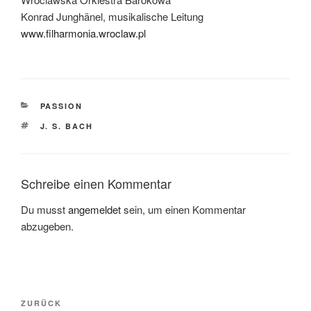
Konrad Junghänel, musikalische Leitung
www.filharmonia.wroclaw.pl
KATEGORIEN
PASSION
SCHLAGWÖRTER
J. S. BACH
Schreibe einen Kommentar
Du musst
angemeldet
sein, um einen Kommentar
abzugeben.
Beitragsnavigation
Vorheriger
ZURÜCK