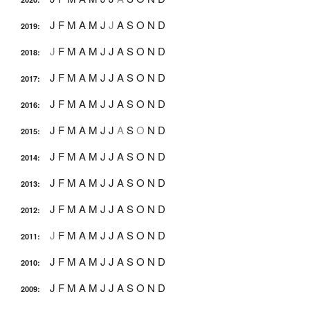
J
F
M
A
M
J
J
A
S
O
N
D
2019
:
J
F
M
A
M
J
J
A
S
O
N
D
2018
:
J
F
M
A
M
J
J
A
S
O
N
D
2017
:
J
F
M
A
M
J
J
A
S
O
N
D
2016
:
J
F
M
A
M
J
J
A
S
O
N
D
2015
:
J
F
M
A
M
J
J
A
S
O
N
D
2014
:
J
F
M
A
M
J
J
A
S
O
N
D
2013
:
J
F
M
A
M
J
J
A
S
O
N
D
2012
:
J
F
M
A
M
J
J
A
S
O
N
D
2011
:
J
F
M
A
M
J
J
A
S
O
N
D
2010
:
J
F
M
A
M
J
J
A
S
O
N
D
2009
: