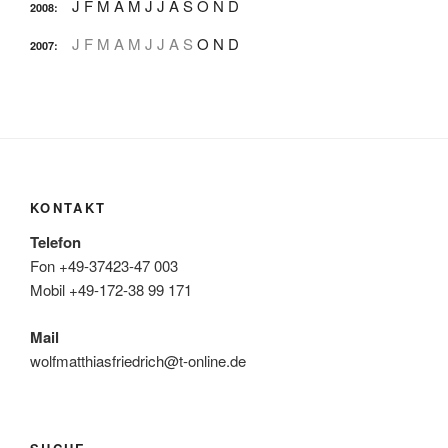
J
F
M
A
M
J
J
A
S
O
N
D
2008
:
J
F
M
A
M
J
J
A
S
O
N
D
2007
:
KONTAKT
Telefon
Fon +49-37423-47 003
Mobil +49-172-38 99 171
Mail
wolfmatthiasfriedrich@t-online.de