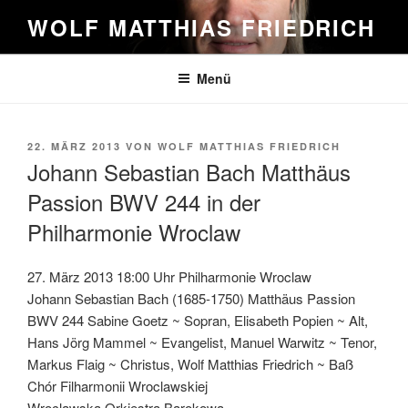
Zum
WOLF MATTHIAS FRIEDRICH
Inhalt
springen
Menü
VERÖFFENTLICHT
22. MÄRZ 2013
VON
WOLF MATTHIAS FRIEDRICH
AM
Johann Sebastian Bach Matthäus
Passion BWV 244 in der
Philharmonie Wroclaw
27. März 2013 18:00 Uhr Philharmonie Wroclaw
Johann Sebastian Bach (1685-1750) Matthäus Passion
BWV 244 Sabine Goetz ~ Sopran, Elisabeth Popien ~ Alt,
Hans Jörg Mammel ~ Evangelist, Manuel Warwitz ~ Tenor,
Markus Flaig ~ Christus, Wolf Matthias Friedrich ~ Baß
Chór Filharmonii Wroclawskiej
Wroclawska Orkiestra Barokowa