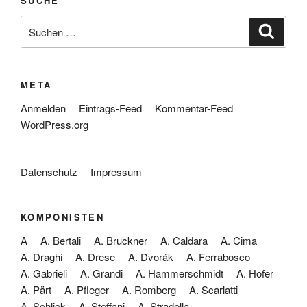
SUCHE
Suche
Suche
nach:
META
Anmelden
Eintrags-Feed
Kommentar-Feed
WordPress.org
Datenschutz
Impressum
KOMPONISTEN
A
A. Bertali
A. Bruckner
A. Caldara
A. Cima
A. Draghi
A. Drese
A. Dvorák
A. Ferrabosco
A. Gabrieli
A. Grandi
A. Hammerschmidt
A. Hofer
A. Pärt
A. Pfleger
A. Romberg
A. Scarlatti
A. Schlick
A. Steffani
A. Stradella