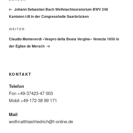
Vorheriger
Beitrag
Johann Sebastian Bach Weihnachtsoratorium BWV 248
Kantaten I-III in der Congresshalle Saarbrücken
Nächster
WEITER
Beitrag
Claudio Monteverdi «Vespro della Beata Vergine» Venezia 1650 in
der Église de Mersch
KONTAKT
Telefon
Fon +49-37423-47 003
Mobil +49-172-38 99 171
Mail
wolfmatthiasfriedrich@t-online.de