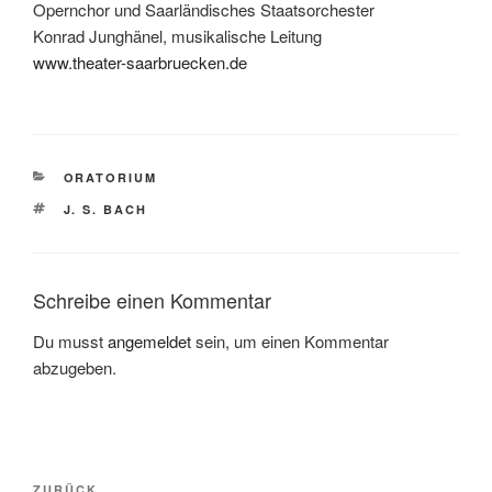
Opernchor und Saarländisches Staatsorchester
Konrad Junghänel, musikalische Leitung
www.theater-saarbruecken.de
KATEGORIEN
ORATORIUM
SCHLAGWÖRTER
J. S. BACH
Schreibe einen Kommentar
Du musst
angemeldet
sein, um einen Kommentar
abzugeben.
Beitragsnavigation
ZURÜCK