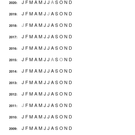
J
F
M
A
M
J
J
A
S
O
N
D
2020
:
J
F
M
A
M
J
J
A
S
O
N
D
2019
:
J
F
M
A
M
J
J
A
S
O
N
D
2018
:
J
F
M
A
M
J
J
A
S
O
N
D
2017
:
J
F
M
A
M
J
J
A
S
O
N
D
2016
:
J
F
M
A
M
J
J
A
S
O
N
D
2015
:
J
F
M
A
M
J
J
A
S
O
N
D
2014
:
J
F
M
A
M
J
J
A
S
O
N
D
2013
:
J
F
M
A
M
J
J
A
S
O
N
D
2012
:
J
F
M
A
M
J
J
A
S
O
N
D
2011
:
J
F
M
A
M
J
J
A
S
O
N
D
2010
:
J
F
M
A
M
J
J
A
S
O
N
D
2009
: