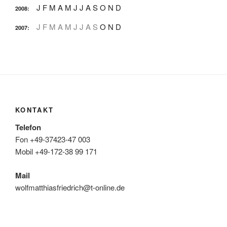
J
F
M
A
M
J
J
A
S
O
N
D
2008
:
J
F
M
A
M
J
J
A
S
O
N
D
2007
:
KONTAKT
Telefon
Fon +49-37423-47 003
Mobil +49-172-38 99 171
Mail
wolfmatthiasfriedrich@t-online.de