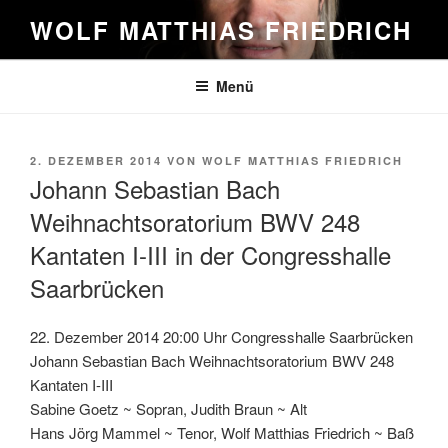
Zum
WOLF MATTHIAS FRIEDRICH
Inhalt
springen
Menü
VERÖFFENTLICHT
2. DEZEMBER 2014
VON
WOLF MATTHIAS FRIEDRICH
AM
Johann Sebastian Bach
Weihnachtsoratorium BWV 248
Kantaten I-III in der Congresshalle
Saarbrücken
22. Dezember 2014 20:00 Uhr Congresshalle Saarbrücken
Johann Sebastian Bach Weihnachtsoratorium BWV 248
Kantaten I-III
Sabine Goetz ~ Sopran, Judith Braun ~ Alt
Hans Jörg Mammel ~ Tenor, Wolf Matthias Friedrich ~ Baß