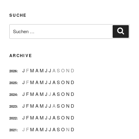
SUCHE
Suche
Suche
nach:
ARCHIVE
J
F
M
A
M
J
J
A
S
O
N
D
2026
:
J
F
M
A
M
J
J
A
S
O
N
D
2025
:
J
F
M
A
M
J
J
A
S
O
N
D
2024
:
J
F
M
A
M
J
J
A
S
O
N
D
2023
:
J
F
M
A
M
J
J
A
S
O
N
D
2022
:
J
F
M
A
M
J
J
A
S
O
N
D
2021
: