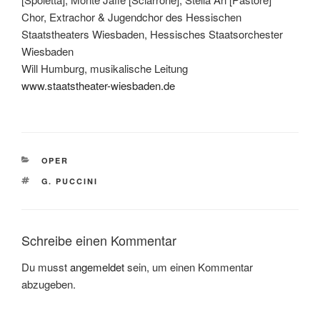
Chor, Extrachor & Jugendchor des Hessischen
Staatstheaters Wiesbaden, Hessisches Staatsorchester
Wiesbaden
Will Humburg, musikalische Leitung
www.staatstheater-wiesbaden.de
KATEGORIEN
OPER
SCHLAGWÖRTER
G. PUCCINI
Schreibe einen Kommentar
Du musst
angemeldet
sein, um einen Kommentar
abzugeben.