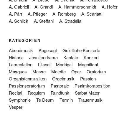
A. Gabrieli
A. Grandi
A. Hammerschmidt
A. Hofer
A. Pärt
A. Pfleger
A. Romberg
A. Scarlatti
A. Schlick
A. Steffani
A. Stradella
KATEGORIEN
Abendmusik
Abgesagt
Geistliche Konzerte
Historia
Jesuitendrama
Kantate
Konzert
Lamentation
Litanei
Madrigal
Magnificat
Masques
Messe
Motette
Oper
Oratorium
Organistenmusiken
Orgelmusik
Passion
Passionsoratorium
Pastorale
Psalmkomposition
Recital
Requiem
Rundfunk
Stabat Mater
Symphonie
Te Deum
Termin
Trauermusik
Vesper