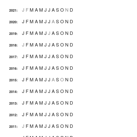
J
F
M
A
M
J
J
A
S
O
N
D
2021
:
J
F
M
A
M
J
J
A
S
O
N
D
2020
:
J
F
M
A
M
J
J
A
S
O
N
D
2019
:
J
F
M
A
M
J
J
A
S
O
N
D
2018
:
J
F
M
A
M
J
J
A
S
O
N
D
2017
:
J
F
M
A
M
J
J
A
S
O
N
D
2016
:
J
F
M
A
M
J
J
A
S
O
N
D
2015
:
J
F
M
A
M
J
J
A
S
O
N
D
2014
:
J
F
M
A
M
J
J
A
S
O
N
D
2013
:
J
F
M
A
M
J
J
A
S
O
N
D
2012
:
J
F
M
A
M
J
J
A
S
O
N
D
2011
: