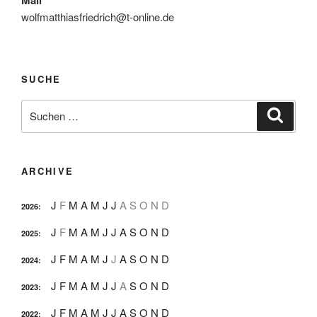
wolfmatthiasfriedrich@t-online.de
SUCHE
Suche
Suche
nach:
ARCHIVE
J
F
M
A
M
J
J
A
S
O
N
D
2026
:
J
F
M
A
M
J
J
A
S
O
N
D
2025
:
J
F
M
A
M
J
J
A
S
O
N
D
2024
:
J
F
M
A
M
J
J
A
S
O
N
D
2023
:
J
F
M
A
M
J
J
A
S
O
N
D
2022
: