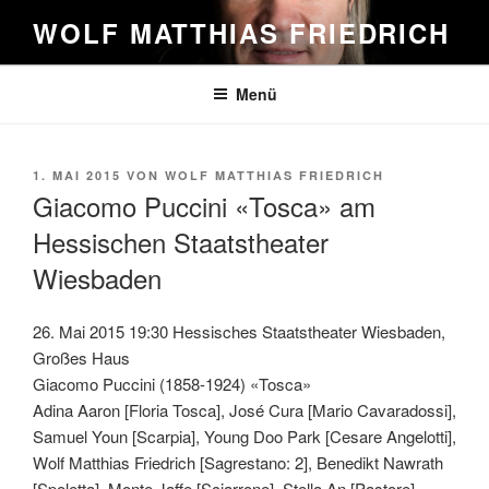
Zum
WOLF MATTHIAS FRIEDRICH
Inhalt
springen
Menü
VERÖFFENTLICHT
1. MAI 2015
VON
WOLF MATTHIAS FRIEDRICH
AM
Giacomo Puccini «Tosca» am
Hessischen Staatstheater
Wiesbaden
26. Mai 2015 19:30 Hessisches Staatstheater Wiesbaden,
Großes Haus
Giacomo Puccini (1858-1924) «Tosca»
Adina Aaron [Floria Tosca], José Cura [Mario Cavaradossi],
Samuel Youn [Scarpia], Young Doo Park [Cesare Angelotti],
Wolf Matthias Friedrich [Sagrestano: 2], Benedikt Nawrath
[Spoletta], Monte Jaffe [Sciarrone], Stella An [Pastore]