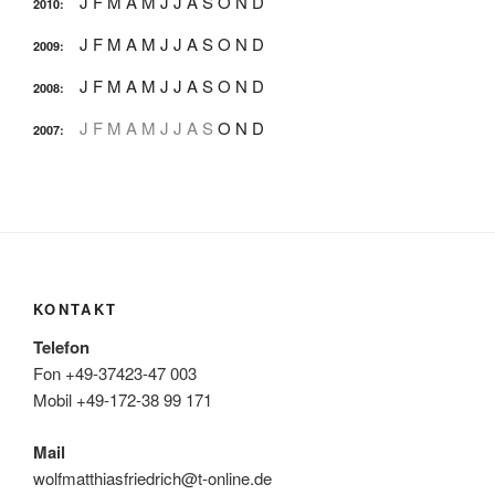
J
F
M
A
M
J
J
A
S
O
N
D
2010
:
J
F
M
A
M
J
J
A
S
O
N
D
2009
:
J
F
M
A
M
J
J
A
S
O
N
D
2008
:
J
F
M
A
M
J
J
A
S
O
N
D
2007
:
KONTAKT
Telefon
Fon +49-37423-47 003
Mobil +49-172-38 99 171
Mail
wolfmatthiasfriedrich@t-online.de