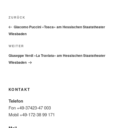
Beitragsnavigation
Vorheriger
ZURÜCK
Beitrag
Giacomo Puccini «Tosca» am Hessischen Staatstheater
Wiesbaden
Nächster
WEITER
Beitrag
Giuseppe Verdi «La Traviata» am Hessischen Staatstheater
Wiesbaden
KONTAKT
Telefon
Fon +49-37423-47 003
Mobil +49-172-38 99 171
Mail