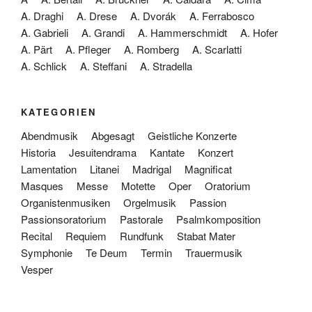
A. Draghi
A. Drese
A. Dvorák
A. Ferrabosco
A. Gabrieli
A. Grandi
A. Hammerschmidt
A. Hofer
A. Pärt
A. Pfleger
A. Romberg
A. Scarlatti
A. Schlick
A. Steffani
A. Stradella
KATEGORIEN
Abendmusik
Abgesagt
Geistliche Konzerte
Historia
Jesuitendrama
Kantate
Konzert
Lamentation
Litanei
Madrigal
Magnificat
Masques
Messe
Motette
Oper
Oratorium
Organistenmusiken
Orgelmusik
Passion
Passionsoratorium
Pastorale
Psalmkomposition
Recital
Requiem
Rundfunk
Stabat Mater
Symphonie
Te Deum
Termin
Trauermusik
Vesper