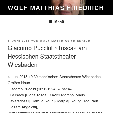
Zum
WOLF MATTHIAS FRIEDRICH
Inhalt
springen
Menü
VERÖFFENTLICHT
3. JUNI 2015
VON
WOLF MATTHIAS FRIEDRICH
AM
Giacomo Puccini «Tosca» am
Hessischen Staatstheater
Wiesbaden
4. Juni 2015 19:30 Hessisches Staatstheater Wiesbaden,
Großes Haus
Giacomo Puccini (1858-1924) «Tosca»
Iulia Isaev [Floria Tosca], Xavier Moreno [Mario
Cavaradossi], Samuel Youn [Scarpia], Young Doo Park
[Cesare Angelotti],
Wolf Matthias Friedrich [Sagrestano: 3], Benedikt Nawrath