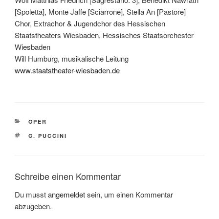
[Spoletta], Monte Jaffe [Sciarrone], Stella An [Pastore]
Chor, Extrachor & Jugendchor des Hessischen
Staatstheaters Wiesbaden, Hessisches Staatsorchester
Wiesbaden
Will Humburg, musikalische Leitung
www.staatstheater-wiesbaden.de
KATEGORIEN
OPER
SCHLAGWÖRTER
G. PUCCINI
Schreibe einen Kommentar
Du musst
angemeldet
sein, um einen Kommentar
abzugeben.