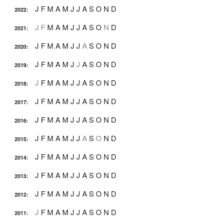
J
F
M
A
M
J
J
A
S
O
N
D
2022
:
J
F
M
A
M
J
J
A
S
O
N
D
2021
:
J
F
M
A
M
J
J
A
S
O
N
D
2020
:
J
F
M
A
M
J
J
A
S
O
N
D
2019
:
J
F
M
A
M
J
J
A
S
O
N
D
2018
:
J
F
M
A
M
J
J
A
S
O
N
D
2017
:
J
F
M
A
M
J
J
A
S
O
N
D
2016
:
J
F
M
A
M
J
J
A
S
O
N
D
2015
:
J
F
M
A
M
J
J
A
S
O
N
D
2014
:
J
F
M
A
M
J
J
A
S
O
N
D
2013
:
J
F
M
A
M
J
J
A
S
O
N
D
2012
:
J
F
M
A
M
J
J
A
S
O
N
D
2011
: