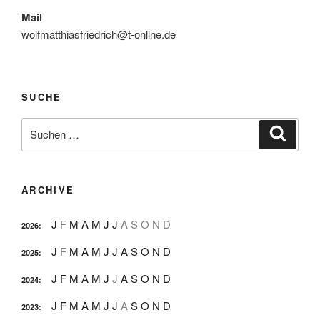
Mail
wolfmatthiasfriedrich@t-online.de
SUCHE
Suche
Suche
nach:
ARCHIVE
J
F
M
A
M
J
J
A
S
O
N
D
2026
:
J
F
M
A
M
J
J
A
S
O
N
D
2025
:
J
F
M
A
M
J
J
A
S
O
N
D
2024
:
J
F
M
A
M
J
J
A
S
O
N
D
2023
: