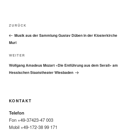
Beitragsnavigation
Vorheriger
ZURÜCK
Beitrag
Musik aus der Sammlung Gustav Düben in der Klosterkirche
Muri
Nächster
WEITER
Beitrag
Wolfgang Amadeus Mozart «Die Entführung aus dem Serail» am
Hessischen Staatstheater Wiesbaden
KONTAKT
Telefon
Fon +49-37423-47 003
Mobil +49-172-38 99 171