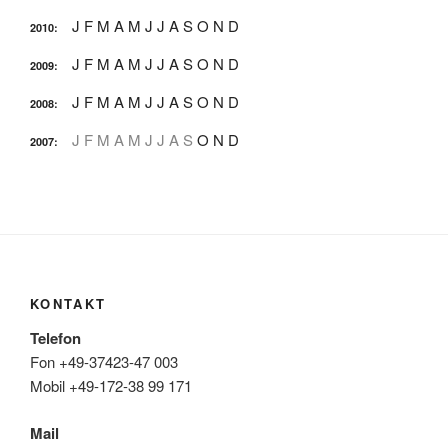
J
F
M
A
M
J
J
A
S
O
N
D
2010
:
J
F
M
A
M
J
J
A
S
O
N
D
2009
:
J
F
M
A
M
J
J
A
S
O
N
D
2008
:
J
F
M
A
M
J
J
A
S
O
N
D
2007
:
KONTAKT
Telefon
Fon +49-37423-47 003
Mobil +49-172-38 99 171
Mail