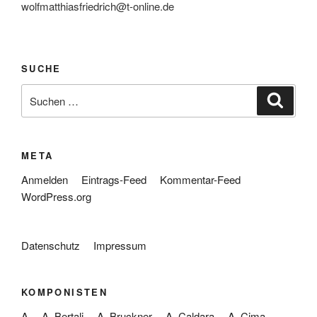
wolfmatthiasfriedrich@t-online.de
SUCHE
Suche
Suche
nach:
META
Anmelden
Eintrags-Feed
Kommentar-Feed
WordPress.org
Datenschutz
Impressum
KOMPONISTEN
A
A. Bertali
A. Bruckner
A. Caldara
A. Cima