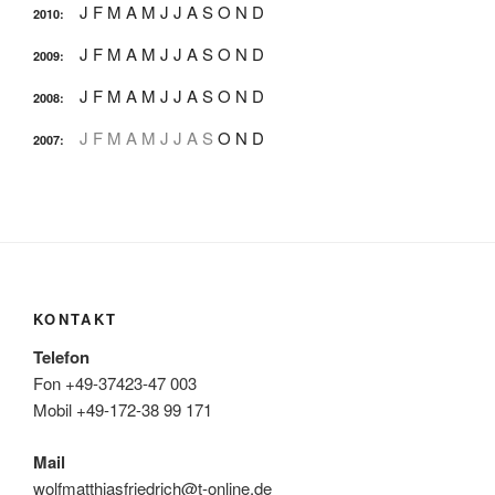
J
F
M
A
M
J
J
A
S
O
N
D
2010
:
J
F
M
A
M
J
J
A
S
O
N
D
2009
:
J
F
M
A
M
J
J
A
S
O
N
D
2008
:
J
F
M
A
M
J
J
A
S
O
N
D
2007
:
KONTAKT
Telefon
Fon +49-37423-47 003
Mobil +49-172-38 99 171
Mail
wolfmatthiasfriedrich@t-online.de