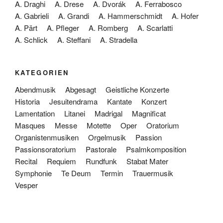
A. Draghi
A. Drese
A. Dvorák
A. Ferrabosco
A. Gabrieli
A. Grandi
A. Hammerschmidt
A. Hofer
A. Pärt
A. Pfleger
A. Romberg
A. Scarlatti
A. Schlick
A. Steffani
A. Stradella
KATEGORIEN
Abendmusik
Abgesagt
Geistliche Konzerte
Historia
Jesuitendrama
Kantate
Konzert
Lamentation
Litanei
Madrigal
Magnificat
Masques
Messe
Motette
Oper
Oratorium
Organistenmusiken
Orgelmusik
Passion
Passionsoratorium
Pastorale
Psalmkomposition
Recital
Requiem
Rundfunk
Stabat Mater
Symphonie
Te Deum
Termin
Trauermusik
Vesper