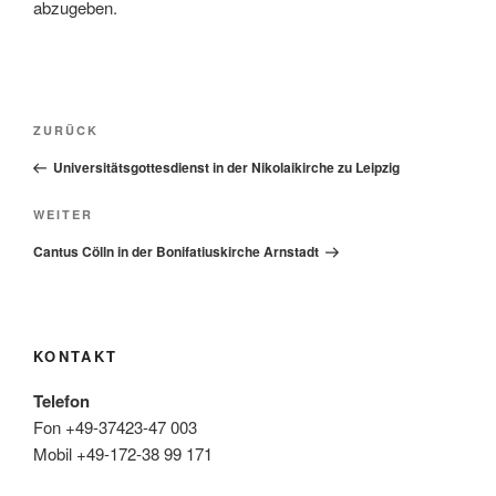
abzugeben.
Beitragsnavigation
Vorheriger
ZURÜCK
Beitrag
Universitätsgottesdienst in der Nikolaikirche zu Leipzig
Nächster
WEITER
Beitrag
Cantus Cölln in der Bonifatiuskirche Arnstadt
KONTAKT
Telefon
Fon +49-37423-47 003
Mobil +49-172-38 99 171