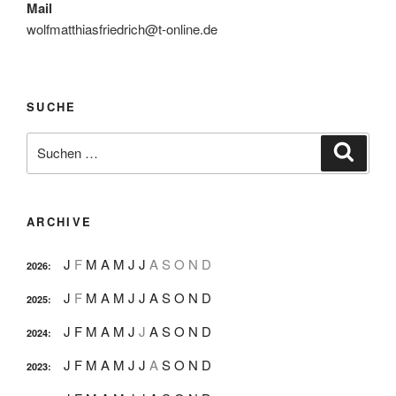
Mail
wolfmatthiasfriedrich@t-online.de
SUCHE
Suche
Suche
nach:
ARCHIVE
J
F
M
A
M
J
J
A
S
O
N
D
2026
:
J
F
M
A
M
J
J
A
S
O
N
D
2025
:
J
F
M
A
M
J
J
A
S
O
N
D
2024
:
J
F
M
A
M
J
J
A
S
O
N
D
2023
: