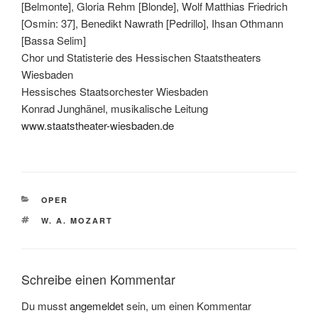
[Belmonte], Gloria Rehm [Blonde], Wolf Matthias Friedrich
[Osmin: 37], Benedikt Nawrath [Pedrillo], Ihsan Othmann
[Bassa Selim]
Chor und Statisterie des Hessischen Staatstheaters
Wiesbaden
Hessisches Staatsorchester Wiesbaden
Konrad Junghänel, musikalische Leitung
www.staatstheater-wiesbaden.de
KATEGORIEN
OPER
SCHLAGWÖRTER
W. A. MOZART
Schreibe einen Kommentar
Du musst
angemeldet
sein, um einen Kommentar