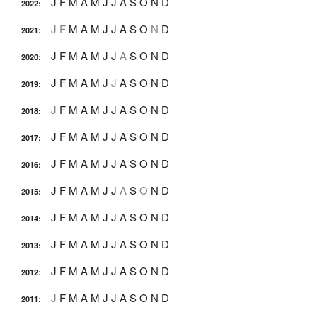
J
F
M
A
M
J
J
A
S
O
N
D
2022
:
J
F
M
A
M
J
J
A
S
O
N
D
2021
:
J
F
M
A
M
J
J
A
S
O
N
D
2020
:
J
F
M
A
M
J
J
A
S
O
N
D
2019
:
J
F
M
A
M
J
J
A
S
O
N
D
2018
:
J
F
M
A
M
J
J
A
S
O
N
D
2017
:
J
F
M
A
M
J
J
A
S
O
N
D
2016
:
J
F
M
A
M
J
J
A
S
O
N
D
2015
:
J
F
M
A
M
J
J
A
S
O
N
D
2014
:
J
F
M
A
M
J
J
A
S
O
N
D
2013
:
J
F
M
A
M
J
J
A
S
O
N
D
2012
:
J
F
M
A
M
J
J
A
S
O
N
D
2011
: