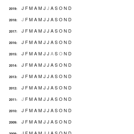
J
F
M
A
M
J
J
A
S
O
N
D
2019
:
J
F
M
A
M
J
J
A
S
O
N
D
2018
:
J
F
M
A
M
J
J
A
S
O
N
D
2017
:
J
F
M
A
M
J
J
A
S
O
N
D
2016
:
J
F
M
A
M
J
J
A
S
O
N
D
2015
:
J
F
M
A
M
J
J
A
S
O
N
D
2014
:
J
F
M
A
M
J
J
A
S
O
N
D
2013
:
J
F
M
A
M
J
J
A
S
O
N
D
2012
:
J
F
M
A
M
J
J
A
S
O
N
D
2011
:
J
F
M
A
M
J
J
A
S
O
N
D
2010
:
J
F
M
A
M
J
J
A
S
O
N
D
2009
:
J
F
M
A
M
J
J
A
S
O
N
D
2008
: