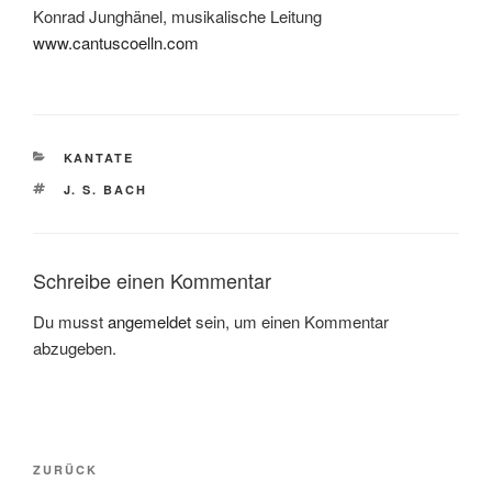
Konrad Junghänel, musikalische Leitung
www.cantuscoelln.com
KATEGORIEN
KANTATE
SCHLAGWÖRTER
J. S. BACH
Schreibe einen Kommentar
Du musst
angemeldet
sein, um einen Kommentar
abzugeben.
Beitragsnavigation
Vorheriger
ZURÜCK