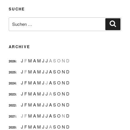
SUCHE
Suche
Suche
nach:
ARCHIVE
J
F
M
A
M
J
J
A
S
O
N
D
2026
:
J
F
M
A
M
J
J
A
S
O
N
D
2025
:
J
F
M
A
M
J
J
A
S
O
N
D
2024
:
J
F
M
A
M
J
J
A
S
O
N
D
2023
:
J
F
M
A
M
J
J
A
S
O
N
D
2022
:
J
F
M
A
M
J
J
A
S
O
N
D
2021
:
J
F
M
A
M
J
J
A
S
O
N
D
2020
: