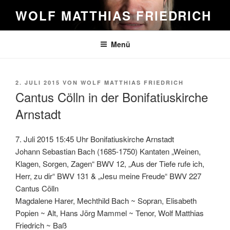
Zum
WOLF MATTHIAS FRIEDRICH
Inhalt
springen
Menü
VERÖFFENTLICHT
2. JULI 2015
VON
WOLF MATTHIAS FRIEDRICH
AM
Cantus Cölln in der Bonifatiuskirche
Arnstadt
7. Juli 2015 15:45 Uhr Bonifatiuskirche Arnstadt
Johann Sebastian Bach (1685-1750) Kantaten „Weinen,
Klagen, Sorgen, Zagen“ BWV 12, „Aus der Tiefe rufe ich,
Herr, zu dir“ BWV 131 & „Jesu meine Freude“ BWV 227
Cantus Cölln
Magdalene Harer, Mechthild Bach ~ Sopran, Elisabeth
Popien ~ Alt, Hans Jörg Mammel ~ Tenor, Wolf Matthias
Friedrich ~ Baß