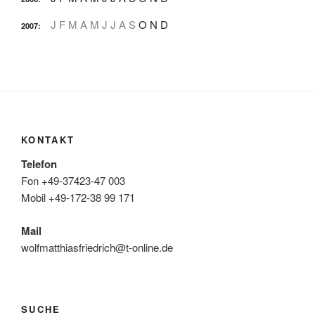
J
F
M
A
M
J
J
A
S
O
N
D
2007
:
KONTAKT
Telefon
Fon +49-37423-47 003
Mobil +49-172-38 99 171
Mail
wolfmatthiasfriedrich@t-online.de
SUCHE