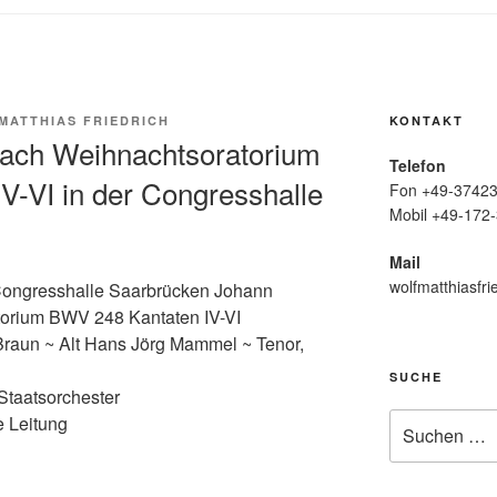
MATTHIAS FRIEDRICH
KONTAKT
ach Weihnachtsoratorium
Telefon
V-VI in der Congresshalle
Fon +49-37423
Mobil +49-172-
Mail
wolfmatthiasfri
Congresshalle Saarbrücken Johann
orium BWV 248 Kantaten IV-VI
Braun ~ Alt Hans Jörg Mammel ~ Tenor,
SUCHE
Staatsorchester
Suche
e Leitung
nach: