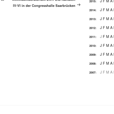
J
F
M
A
2015
:
IV-VI in der Congresshalle Saarbrücken
J
F
M
A
2014
:
J
F
M
A
2013
:
J
F
M
A
2012
:
J
F
M
A
2011
:
J
F
M
A
2010
:
J
F
M
A
2009
:
J
F
M
A
2008
:
J
F
M
A
2007
: