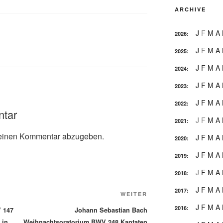
ARCHIVE
J
F
M
A
2026
:
J
F
M
A
2025
:
J
F
M
A
2024
:
J
F
M
A
2023
:
J
F
M
A
2022
:
ntar
J
F
M
A
2021
:
einen Kommentar abzugeben.
J
F
M
A
2020
:
J
F
M
A
2019
:
J
F
M
A
2018
:
J
F
M
A
2017
:
Nächster
WEITER
Beitrag
J
F
M
A
2016
:
 147
Johann Sebastian Bach
 in
Weihnachtsoratorium BWV 248 Kantaten