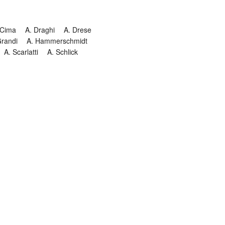
 Cima
A. Draghi
A. Drese
Grandi
A. Hammerschmidt
A. Scarlatti
A. Schlick
Historia
Jesuitendrama
Madrigal
Magnificat
Masques
istenmusiken
Orgelmusik
almkomposition
Recital
onie
Te Deum
Termin