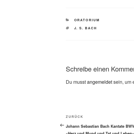
KATEGORIEN
ORATORIUM
SCHLAGWÖRTER
J. S. BACH
Schreibe einen Komme
Du musst
angemeldet
sein, um 
Beitragsnavigation
Vorheriger
ZURÜCK
Beitrag
Johann Sebastian Bach Kantate BWV
»Herz und Mund und Tat und Leben«