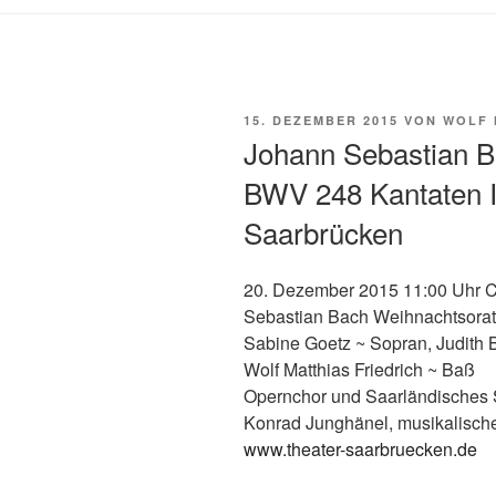
VERÖFFENTLICHT
15. DEZEMBER 2015
VON
WOLF 
AM
Johann Sebastian B
BWV 248 Kantaten I
Saarbrücken
20. Dezember 2015 11:00 Uhr 
Sebastian Bach Weihnachtsorat
Sabine Goetz ~ Sopran, Judith 
Wolf Matthias Friedrich ~ Baß
Opernchor und Saarländisches 
Konrad Junghänel, musikalisch
www.theater-saarbruecken.de