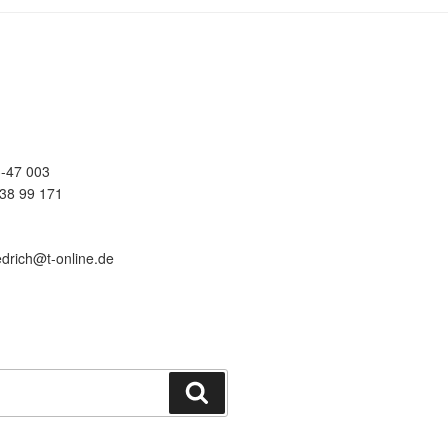
-47 003
38 99 171
edrich@t-online.de
Suchen