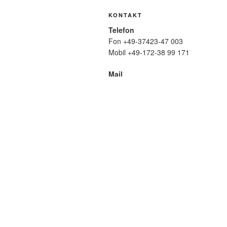
KONTAKT
Telefon
Fon +49-37423-47 003
Mobil +49-172-38 99 171
Mail
wolfmatthiasfriedrich@t-online.de
SUCHE
Suche
nach:
META
Anmelden
Eintrags-Feed
Komme
WordPress.org