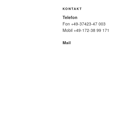
KONTAKT
Telefon
Fon +49-37423-47 003
Mobil +49-172-38 99 171
Mail
wolfmatthiasfriedrich@t-online.de
SUCHE
Suche
nach:
META
Anmelden
Eintrags-Feed
Komme
WordPress.org