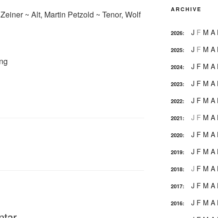
ARCHIVE
einer ~ Alt, Martin Petzold ~ Tenor, Wolf
J
F
M
A
2026
:
J
F
M
A
2025
:
ung
J
F
M
A
2024
:
J
F
M
A
2023
:
J
F
M
A
2022
:
J
F
M
A
2021
:
J
F
M
A
2020
:
J
F
M
A
2019
:
J
F
M
A
2018
:
J
F
M
A
2017
:
J
F
M
A
2016
:
ntar