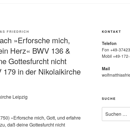
AS FRIEDRICH
KONTAKT
ach »Erforsche mich,
Telefon
mein Herz« BWV 136 &
Fon +49-37423
Mobil +49-172-
ne Gottesfurcht nicht
Mail
179 in der Nikolaikirche
wolfmatthiasfri
kirche Leipzig
SUCHE
Suche
nach:
50) »Erforsche mich, Gott, und erfahre
, daß deine Gottesfurcht nicht