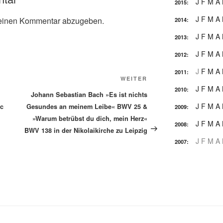
J
F
M
A
2015
:
J
F
M
A
einen Kommentar abzugeben.
2014
:
J
F
M
A
2013
:
J
F
M
A
2012
:
J
F
M
A
2011
:
Nächster
WEITER
J
F
M
A
2010
:
Beitrag
Johann Sebastian Bach »Es ist nichts
J
F
M
A
ic
Gesundes an meinem Leibe« BWV 25 &
2009
:
»Warum betrübst du dich, mein Herz«
J
F
M
A
2008
:
BWV 138 in der Nikolaikirche zu Leipzig
J
F
M
A
2007
: