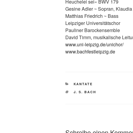
Heuchelei sei« BWV 179
Gesine Adler ~ Sopran, Klaudia Z
Matthias Friedrich ~ Bass
Leipziger Universitätschor
Pauliner Barockensemble
David Timm, musikalische Leit
www.uni-leipzig.de/unichor/
www.bachfestleipzig.de
KATEGORIEN
KANTATE
SCHLAGWÖRTER
J. S. BACH
Schreibe einen Komme