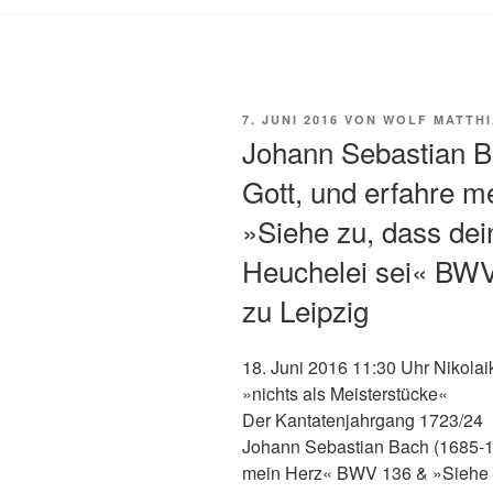
VERÖFFENTLICHT
7. JUNI 2016
VON
WOLF MATTHI
AM
Johann Sebastian B
Gott, und erfahre 
»Siehe zu, dass dei
Heuchelei sei« BWV 
zu Leipzig
18. Juni 2016 11:30 Uhr Nikolai
»nichts als Meisterstücke«
Der Kantatenjahrgang 1723/24
Johann Sebastian Bach (1685-17
mein Herz« BWV 136 & »Siehe zu