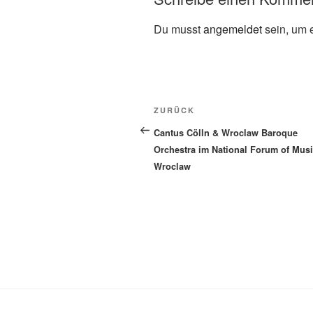
Du musst
angemeldet
sein, um 
Beitragsnavigation
Vorheriger
ZURÜCK
Beitrag
Cantus Cölln & Wroclaw Baroque
Orchestra im National Forum of Mus
Wroclaw