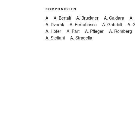
KOMPONISTEN
A
A. Bertali
A. Bruckner
A. Caldara
A.
A. Dvorák
A. Ferrabosco
A. Gabrieli
A. 
A. Hofer
A. Pärt
A. Pfleger
A. Romberg
A. Steffani
A. Stradella
KATEGORIEN
Abendmusik
Abgesagt
Geistliche Konzerte
Kantate
Konzert
Lamentation
Litanei
Messe
Motette
Oper
Oratorium
Organ
Passion
Passionsoratorium
Pastorale
Ps
Suchen
Requiem
Rundfunk
Stabat Mater
Symph
Trauermusik
Vesper
ntar-Feed