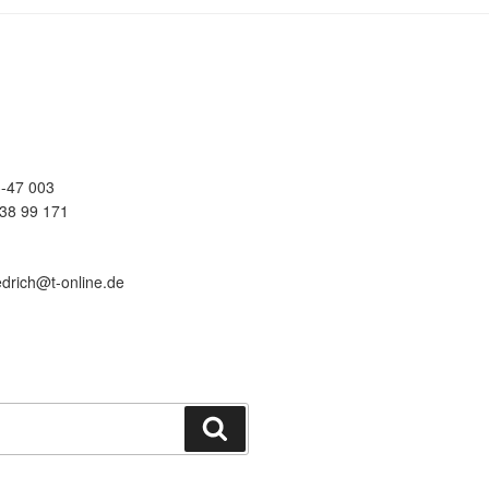
-47 003
38 99 171
edrich@t-online.de
Suchen