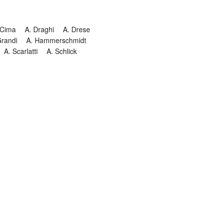
 Cima
A. Draghi
A. Drese
Grandi
A. Hammerschmidt
A. Scarlatti
A. Schlick
Historia
Jesuitendrama
Madrigal
Magnificat
Masques
istenmusiken
Orgelmusik
almkomposition
Recital
onie
Te Deum
Termin