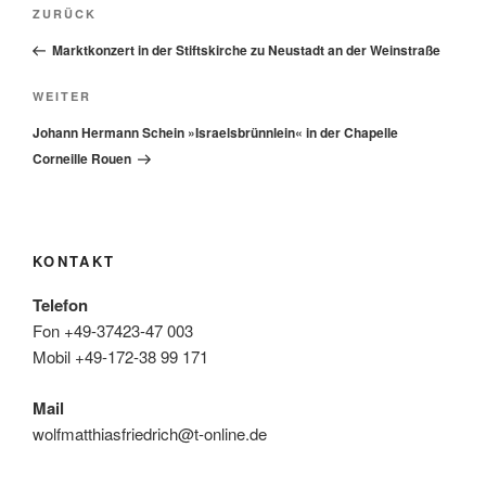
Beitragsnavigation
Vorheriger
ZURÜCK
Beitrag
Marktkonzert in der Stiftskirche zu Neustadt an der Weinstraße
Nächster
WEITER
Beitrag
Johann Hermann Schein »Israelsbrünnlein« in der Chapelle
Corneille Rouen
KONTAKT
Telefon
Fon +49-37423-47 003
Mobil +49-172-38 99 171
Mail
wolfmatthiasfriedrich@t-online.de