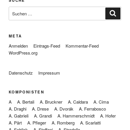
SUCHE
Suche
Suche
nach:
META
Anmelden
Eintrags-Feed
Kommentar-Feed
WordPress.org
Datenschutz
Impressum
KOMPONISTEN
A
A. Bertali
A. Bruckner
A. Caldara
A. Cima
A. Draghi
A. Drese
A. Dvorák
A. Ferrabosco
A. Gabrieli
A. Grandi
A. Hammerschmidt
A. Hofer
A. Pärt
A. Pfleger
A. Romberg
A. Scarlatti
A. Schlick
A. Steffani
A. Stradella