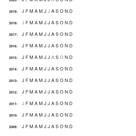
J
F
M
A
M
J
J
A
S
O
N
D
2019
:
J
F
M
A
M
J
J
A
S
O
N
D
2018
:
J
F
M
A
M
J
J
A
S
O
N
D
2017
:
J
F
M
A
M
J
J
A
S
O
N
D
2016
:
J
F
M
A
M
J
J
A
S
O
N
D
2015
:
J
F
M
A
M
J
J
A
S
O
N
D
2014
:
J
F
M
A
M
J
J
A
S
O
N
D
2013
:
J
F
M
A
M
J
J
A
S
O
N
D
2012
:
J
F
M
A
M
J
J
A
S
O
N
D
2011
:
J
F
M
A
M
J
J
A
S
O
N
D
2010
:
J
F
M
A
M
J
J
A
S
O
N
D
2009
: