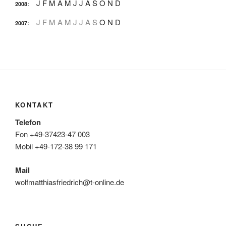
J
F
M
A
M
J
J
A
S
O
N
D
2008
:
J
F
M
A
M
J
J
A
S
O
N
D
2007
:
KONTAKT
Telefon
Fon +49-37423-47 003
Mobil +49-172-38 99 171
Mail
wolfmatthiasfriedrich@t-online.de