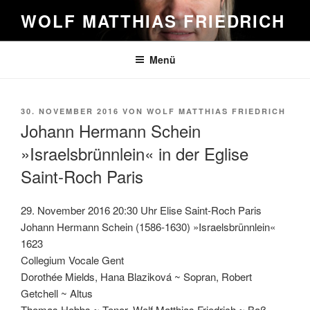
Zum
WOLF MATTHIAS FRIEDRICH
Inhalt
springen
Menü
VERÖFFENTLICHT
30. NOVEMBER 2016
VON
WOLF MATTHIAS FRIEDRICH
AM
Johann Hermann Schein
»Israelsbrünnlein« in der Eglise
Saint-Roch Paris
29. November 2016 20:30 Uhr Elise Saint-Roch Paris
Johann Hermann Schein (1586-1630) »Israelsbrünnlein«
1623
Collegium Vocale Gent
Dorothée Mields, Hana Blaziková ~ Sopran, Robert
Getchell ~ Altus
Thomas Hobbs ~ Tenor, Wolf Matthias Friedrich ~ Baß