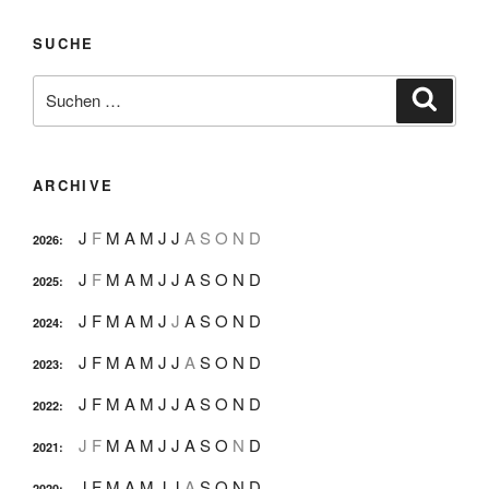
SUCHE
Suche
Suche
nach:
ARCHIVE
J
F
M
A
M
J
J
A
S
O
N
D
2026
:
J
F
M
A
M
J
J
A
S
O
N
D
2025
:
J
F
M
A
M
J
J
A
S
O
N
D
2024
:
J
F
M
A
M
J
J
A
S
O
N
D
2023
:
J
F
M
A
M
J
J
A
S
O
N
D
2022
:
J
F
M
A
M
J
J
A
S
O
N
D
2021
:
J
F
M
A
M
J
J
A
S
O
N
D
2020
: