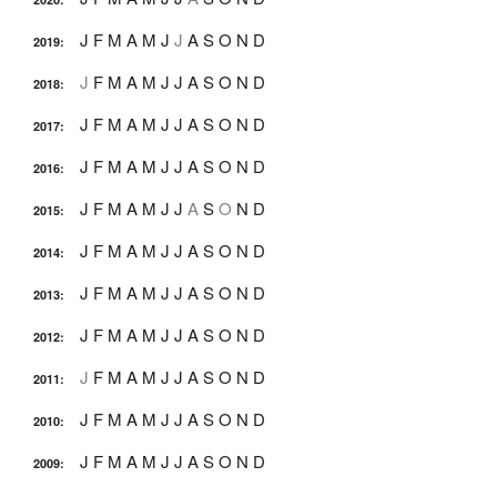
J
F
M
A
M
J
J
A
S
O
N
D
2019
:
J
F
M
A
M
J
J
A
S
O
N
D
2018
:
J
F
M
A
M
J
J
A
S
O
N
D
2017
:
J
F
M
A
M
J
J
A
S
O
N
D
2016
:
J
F
M
A
M
J
J
A
S
O
N
D
2015
:
J
F
M
A
M
J
J
A
S
O
N
D
2014
:
J
F
M
A
M
J
J
A
S
O
N
D
2013
:
J
F
M
A
M
J
J
A
S
O
N
D
2012
:
J
F
M
A
M
J
J
A
S
O
N
D
2011
:
J
F
M
A
M
J
J
A
S
O
N
D
2010
:
J
F
M
A
M
J
J
A
S
O
N
D
2009
: