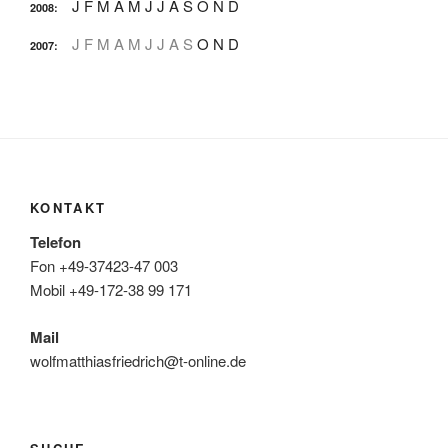
J
F
M
A
M
J
J
A
S
O
N
D
2008
:
J
F
M
A
M
J
J
A
S
O
N
D
2007
:
KONTAKT
Telefon
Fon +49-37423-47 003
Mobil +49-172-38 99 171
Mail
wolfmatthiasfriedrich@t-online.de