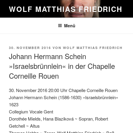
Zum
WOLF MATTHIAS FRIEDRICH
Inhalt
springen
Menü
VERÖFFENTLICHT
30. NOVEMBER 2016
VON
WOLF MATTHIAS FRIEDRICH
AM
Johann Hermann Schein
»Israelsbrünnlein« in der Chapelle
Corneille Rouen
30. November 2016 20:00 Uhr Chapelle Corneille Rouen
Johann Hermann Schein (1586-1630) »Israelsbrünnlein«
1623
Collegium Vocale Gent
Dorothée Mields, Hana Blaziková ~ Sopran, Robert
Getchell ~ Altus
Thomas Hobbs ~ Tenor, Wolf Matthias Friedrich ~ Baß