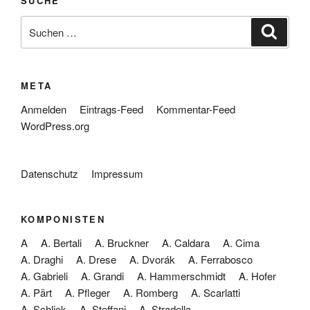
SUCHE
Suche
Suche
nach:
META
Anmelden
Eintrags-Feed
Kommentar-Feed
WordPress.org
Datenschutz
Impressum
KOMPONISTEN
A
A. Bertali
A. Bruckner
A. Caldara
A. Cima
A. Draghi
A. Drese
A. Dvorák
A. Ferrabosco
A. Gabrieli
A. Grandi
A. Hammerschmidt
A. Hofer
A. Pärt
A. Pfleger
A. Romberg
A. Scarlatti
A. Schlick
A. Steffani
A. Stradella