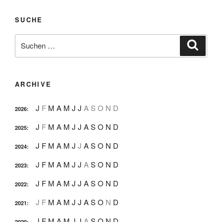
SUCHE
Suche
Suche
nach:
ARCHIVE
J
F
M
A
M
J
J
A
S
O
N
D
2026
:
J
F
M
A
M
J
J
A
S
O
N
D
2025
:
J
F
M
A
M
J
J
A
S
O
N
D
2024
:
J
F
M
A
M
J
J
A
S
O
N
D
2023
:
J
F
M
A
M
J
J
A
S
O
N
D
2022
:
J
F
M
A
M
J
J
A
S
O
N
D
2021
:
J
F
M
A
M
J
J
A
S
O
N
D
2020
: