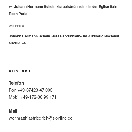
Beitrag
Johann Hermann Schein »Israelsbrünnlein« in der Eglise Saint-
Roch Paris
Nächster
WEITER
Beitrag
Johann Hermann Schein »Israelsbrünnlein« im Auditorio Nacional
Madrid
KONTAKT
Telefon
Fon +49-37423-47 003
Mobil +49-172-38 99 171
Mail
wolfmatthiasfriedrich@t-online.de