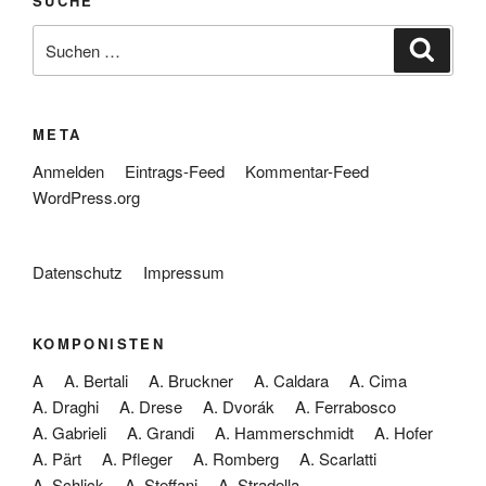
SUCHE
Suche
Suche
nach:
META
Anmelden
Eintrags-Feed
Kommentar-Feed
WordPress.org
Datenschutz
Impressum
KOMPONISTEN
A
A. Bertali
A. Bruckner
A. Caldara
A. Cima
A. Draghi
A. Drese
A. Dvorák
A. Ferrabosco
A. Gabrieli
A. Grandi
A. Hammerschmidt
A. Hofer
A. Pärt
A. Pfleger
A. Romberg
A. Scarlatti
A. Schlick
A. Steffani
A. Stradella