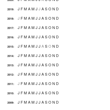
J
F
M
A
M
J
J
A
S
O
N
D
2019
:
J
F
M
A
M
J
J
A
S
O
N
D
2018
:
J
F
M
A
M
J
J
A
S
O
N
D
2017
:
J
F
M
A
M
J
J
A
S
O
N
D
2016
:
J
F
M
A
M
J
J
A
S
O
N
D
2015
:
J
F
M
A
M
J
J
A
S
O
N
D
2014
:
J
F
M
A
M
J
J
A
S
O
N
D
2013
:
J
F
M
A
M
J
J
A
S
O
N
D
2012
:
J
F
M
A
M
J
J
A
S
O
N
D
2011
:
J
F
M
A
M
J
J
A
S
O
N
D
2010
:
J
F
M
A
M
J
J
A
S
O
N
D
2009
: