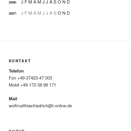
J
F
M
A
M
J
J
A
S
O
N
D
2008
:
J
F
M
A
M
J
J
A
S
O
N
D
2007
:
KONTAKT
Telefon
Fon +49-37423-47 003
Mobil +49-172-38 99 171
Mail
wolfmatthiasfriedrich@t-online.de