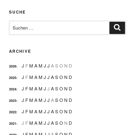
SUCHE
Suche
Suche
nach:
ARCHIVE
J
F
M
A
M
J
J
A
S
O
N
D
2026
:
J
F
M
A
M
J
J
A
S
O
N
D
2025
:
J
F
M
A
M
J
J
A
S
O
N
D
2024
:
J
F
M
A
M
J
J
A
S
O
N
D
2023
:
J
F
M
A
M
J
J
A
S
O
N
D
2022
:
J
F
M
A
M
J
J
A
S
O
N
D
2021
:
J
F
M
A
M
J
J
A
S
O
N
D
2020
: