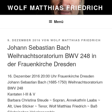
Zum
WOLF MATTHIAS FRIEDRICH
Inhalt
springen
Menü
VERÖFFENTLICHT
9. DEZEMBER 2016
VON
WOLF MATTHIAS FRIEDRICH
AM
Johann Sebastian Bach
Weihnachtsoratorium BWV 248 in
der Frauenkirche Dresden
16. Dezember 2016 20:00 Uhr Frauenkirche Dresden
Johann Sebastian Bach (1685-1750) Weihnachtsoratorium
BWV 248
Kantaten I-III & V
Barbara Christina Steude ~ Sopran, Annekathrin Laabs ~
Alt, Uwe Sticker ~ Tenor, Wolf Matthias Friedrich ~ Baß
Sächsisches Vokalensemble