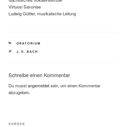
Virtuosi Saxoniae
Ludwig Güttler, musikalische Leitung
KATEGORIEN
ORATORIUM
SCHLAGWÖRTER
J. S. BACH
Schreibe einen Kommentar
Du musst
angemeldet
sein, um einen Kommentar
abzugeben.
Beitragsnavigation
Vorheriger
ZURÜCK