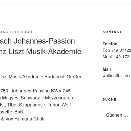
IAS FRIEDRICH
KONTAKT
Bach Johannes-Passion
Telefon
nz Liszt Musik Akademie
Fon +49-37423
Mobil +49-172-
Mail
wolfmatthiasfri
 Liszt Musik Akademie Budapest, Großer
1750) Johannes-Passion BWV 245
ia Megyesi Schwartz ~ Mezzosopran,
SUCHE
st, Tibor Szappanos ~ Tenor, Wolf
Suche
ssell ~ Baß
nach:
r & Vox Humana Choir