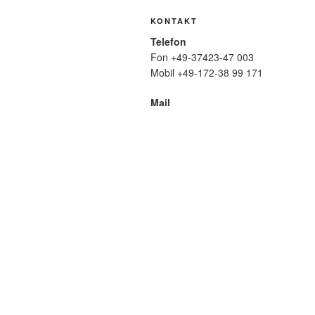
KONTAKT
Telefon
Fon +49-37423-47 003
Mobil +49-172-38 99 171
Mail
wolfmatthiasfriedrich@t-online.de
SUCHE
Suche
nach:
META
Anmelden
Eintrags-Feed
Komme
WordPress.org