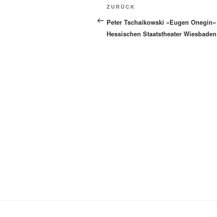
Beitragsnavigation
Vorheriger
ZURÜCK
Beitrag
Peter Tschaikowski »Eugen Onegin«
Hessischen Staatstheater Wiesbaden