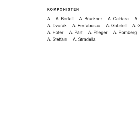
KOMPONISTEN
A
A. Bertali
A. Bruckner
A. Caldara
A.
A. Dvorák
A. Ferrabosco
A. Gabrieli
A. 
A. Hofer
A. Pärt
A. Pfleger
A. Romberg
A. Steffani
A. Stradella
KATEGORIEN
Abendmusik
Abgesagt
Geistliche Konzerte
Kantate
Konzert
Lamentation
Litanei
Messe
Motette
Oper
Oratorium
Organ
Passion
Passionsoratorium
Pastorale
Ps
Suchen
Requiem
Rundfunk
Stabat Mater
Symph
Trauermusik
Vesper
ntar-Feed