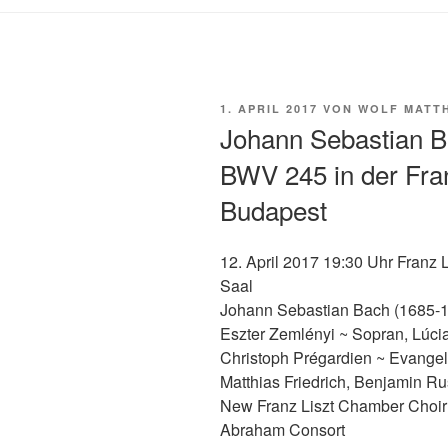
VERÖFFENTLICHT
1. APRIL 2017
VON
WOLF MATTH
AM
Johann Sebastian 
BWV 245 in der Fra
Budapest
12. April 2017 19:30 Uhr Franz
Saal
Johann Sebastian Bach (1685-
Eszter Zemlényi ~ Sopran, Lúc
Christoph Prégardien ~ Evangeli
Matthias Friedrich, Benjamin Ru
New Franz Liszt Chamber Choi
Abraham Consort