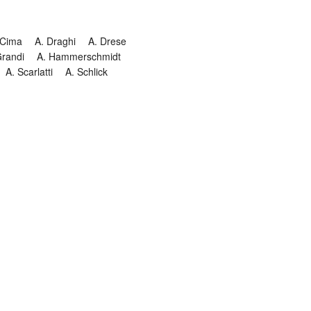
 Cima
A. Draghi
A. Drese
Grandi
A. Hammerschmidt
A. Scarlatti
A. Schlick
Historia
Jesuitendrama
Madrigal
Magnificat
Masques
istenmusiken
Orgelmusik
almkomposition
Recital
onie
Te Deum
Termin