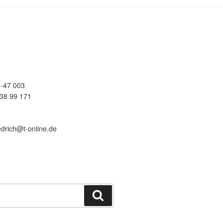
-47 003
38 99 171
edrich@t-online.de
Suchen