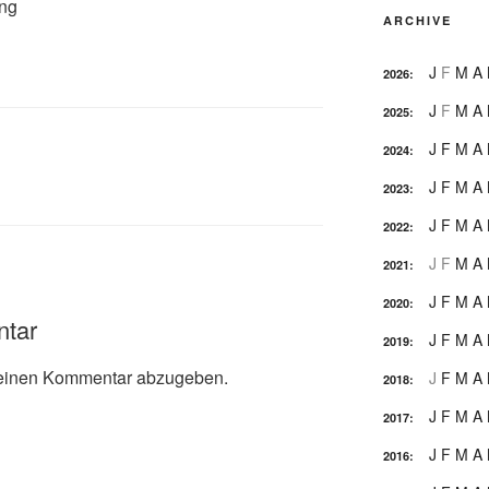
ung
ARCHIVE
J
F
M
A
2026
:
J
F
M
A
2025
:
J
F
M
A
2024
:
J
F
M
A
2023
:
J
F
M
A
2022
:
J
F
M
A
2021
:
J
F
M
A
2020
:
ntar
J
F
M
A
2019
:
einen Kommentar abzugeben.
J
F
M
A
2018
:
J
F
M
A
2017
:
J
F
M
A
2016
: