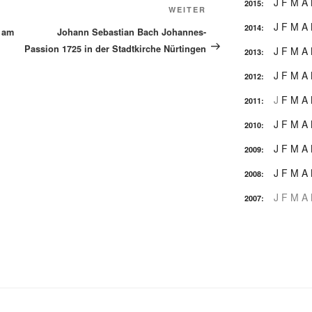
J
F
M
A
2015
:
Nächster
WEITER
J
F
M
A
Beitrag
2014
:
 am
Johann Sebastian Bach Johannes-
Passion 1725 in der Stadtkirche Nürtingen
J
F
M
A
2013
:
J
F
M
A
2012
:
J
F
M
A
2011
:
J
F
M
A
2010
:
J
F
M
A
2009
:
J
F
M
A
2008
:
J
F
M
A
2007
: