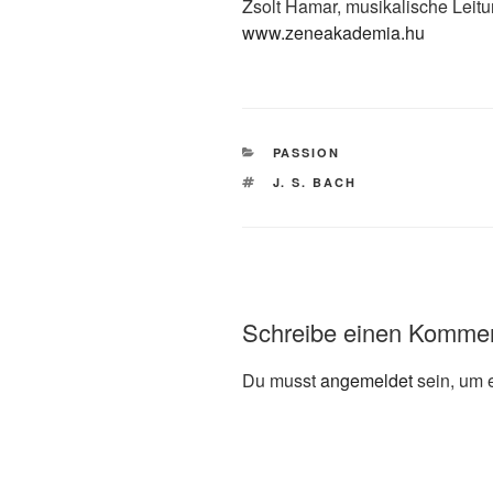
Zsolt Hamar, musikalische Leit
www.zeneakademia.hu
KATEGORIEN
PASSION
SCHLAGWÖRTER
J. S. BACH
Schreibe einen Komme
Du musst
angemeldet
sein, um 