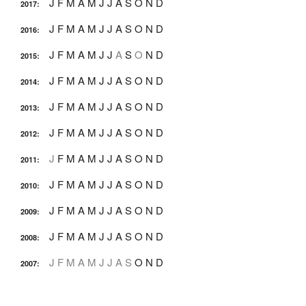
J
F
M
A
M
J
J
A
S
O
N
D
2017
:
J
F
M
A
M
J
J
A
S
O
N
D
2016
:
J
F
M
A
M
J
J
A
S
O
N
D
2015
:
J
F
M
A
M
J
J
A
S
O
N
D
2014
:
J
F
M
A
M
J
J
A
S
O
N
D
2013
:
J
F
M
A
M
J
J
A
S
O
N
D
2012
:
J
F
M
A
M
J
J
A
S
O
N
D
2011
:
J
F
M
A
M
J
J
A
S
O
N
D
2010
:
J
F
M
A
M
J
J
A
S
O
N
D
2009
:
J
F
M
A
M
J
J
A
S
O
N
D
2008
:
J
F
M
A
M
J
J
A
S
O
N
D
2007
: