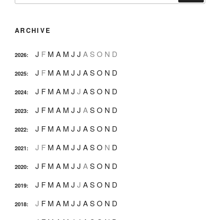
ARCHIVE
J
F
M
A
M
J
J
A
S
O
N
D
2026
:
J
F
M
A
M
J
J
A
S
O
N
D
2025
:
J
F
M
A
M
J
J
A
S
O
N
D
2024
:
J
F
M
A
M
J
J
A
S
O
N
D
2023
:
J
F
M
A
M
J
J
A
S
O
N
D
2022
:
J
F
M
A
M
J
J
A
S
O
N
D
2021
:
J
F
M
A
M
J
J
A
S
O
N
D
2020
:
J
F
M
A
M
J
J
A
S
O
N
D
2019
:
J
F
M
A
M
J
J
A
S
O
N
D
2018
: