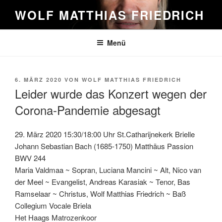
Zum
WOLF MATTHIAS FRIEDRICH
Inhalt
springen
Menü
VERÖFFENTLICHT
6. MÄRZ 2020
VON
WOLF MATTHIAS FRIEDRICH
AM
Leider wurde das Konzert wegen der
Corona-Pandemie abgesagt
29. März 2020 15:30/18:00 Uhr St.Catharijnekerk Brielle
Johann Sebastian Bach (1685-1750) Matthäus Passion
BWV 244
Maria Valdmaa ~ Sopran, Luciana Mancini ~ Alt, Nico van
der Meel ~ Evangelist, Andreas Karasiak ~ Tenor, Bas
Ramselaar ~ Christus, Wolf Matthias Friedrich ~ Baß
Collegium Vocale Briela
Het Haags Matrozenkoor