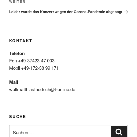
Nächster
WEITER
Beitrag
Leider wurde das Konzert wegen der Corona-Pandemie abgesagt
KONTAKT
Telefon
Fon +49-37423-47 003
Mobil +49-172-38 99 171
Mail
wolfmatthiasfriedrich@t-online.de
SUCHE
Suche
Suche
nach: