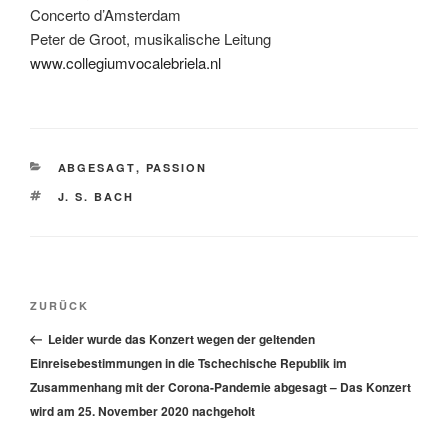
Concerto d’Amsterdam
Peter de Groot, musikalische Leitung
www.collegiumvocalebriela.nl
KATEGORIEN
ABGESAGT
,
PASSION
SCHLAGWÖRTER
J. S. BACH
Beitragsnavigation
Vorheriger
ZURÜCK
Beitrag
Leider wurde das Konzert wegen der geltenden
Einreisebestimmungen in die Tschechische Republik im
Zusammenhang mit der Corona-Pandemie abgesagt – Das Konzert
wird am 25. November 2020 nachgeholt