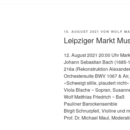
VERÖFFENTLICHT
10. AUGUST 2021
VON
WOLF MA
AM
Leipziger Markt Mu
12. August 2021 20:00 Uhr Markt
Johann Sebastian Bach (1685-
216a (Rekonstruktion Alexander 
Orchestersuite BWV 1067 & Air, 
»Schweigt stille, plaudert nich
Viola Blache ~ Sopran, Susanne
Wolf Matthias Friedrich ~ Baß
Pauliner Barockensemble
Birgit Schnurpfeil, Violine und 
Prof. Dr. Michael Maul, Moderat