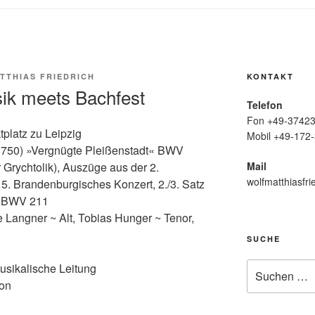
TTHIAS FRIEDRICH
KONTAKT
sik meets Bachfest
Telefon
Fon +49-37423
platz zu Leipzig
Mobil +49-172-
1750) »Vergnügte Pleißenstadt« BWV
Mail
Grychtolik), Auszüge aus der 2.
wolfmatthiasfri
5. Brandenburgisches Konzert, 2./3. Satz
t« BWV 211
 Langner ~ Alt, Tobias Hunger ~ Tenor,
SUCHE
Suche
musikalische Leitung
nach:
ion