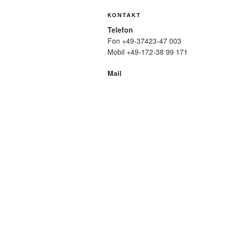
KONTAKT
Telefon
Fon +49-37423-47 003
Mobil +49-172-38 99 171
Mail
wolfmatthiasfriedrich@t-online.de
SUCHE
Suche
nach:
META
Anmelden
Eintrags-Feed
Komme
WordPress.org