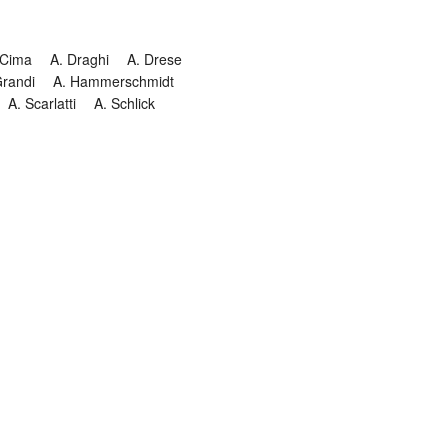
 Cima
A. Draghi
A. Drese
Grandi
A. Hammerschmidt
A. Scarlatti
A. Schlick
Historia
Jesuitendrama
Madrigal
Magnificat
Masques
istenmusiken
Orgelmusik
almkomposition
Recital
onie
Te Deum
Termin