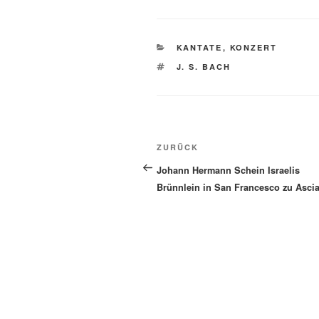
KATEGORIEN
KANTATE
,
KONZERT
SCHLAGWÖRTER
J. S. BACH
Beitragsnavigation
Vorheriger
ZURÜCK
Beitrag
Johann Hermann Schein Israelis
Brünnlein in San Francesco zu Asci