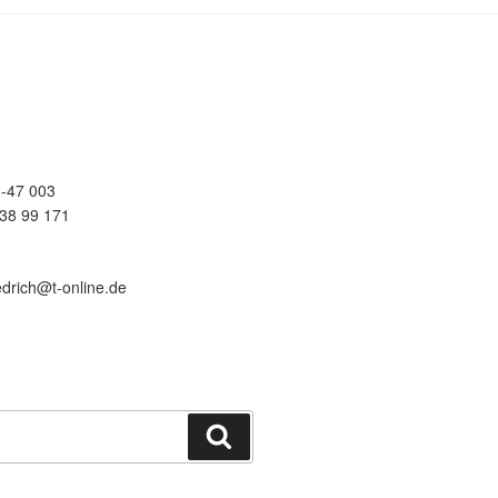
-47 003
38 99 171
edrich@t-online.de
Suchen