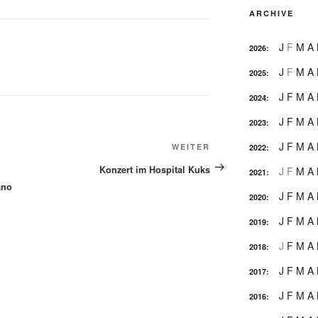
ARCHIVE
J
F
M
A
2026
:
J
F
M
A
2025
:
J
F
M
A
2024
:
J
F
M
A
2023
:
J
F
M
A
Nächster
WEITER
2022
:
Beitrag
Konzert im Hospital Kuks
J
F
M
A
2021
:
ano
J
F
M
A
2020
:
J
F
M
A
2019
:
J
F
M
A
2018
:
J
F
M
A
2017
:
J
F
M
A
2016
: