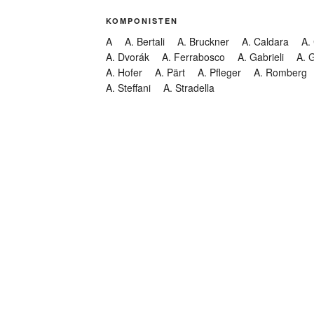
KOMPONISTEN
A
A. Bertali
A. Bruckner
A. Caldara
A.
A. Dvorák
A. Ferrabosco
A. Gabrieli
A. 
A. Hofer
A. Pärt
A. Pfleger
A. Romberg
A. Steffani
A. Stradella
KATEGORIEN
Abendmusik
Abgesagt
Geistliche Konzerte
Kantate
Konzert
Lamentation
Litanei
Messe
Motette
Oper
Oratorium
Organ
Passion
Passionsoratorium
Pastorale
Ps
Suchen
Requiem
Rundfunk
Stabat Mater
Symph
Trauermusik
Vesper
ntar-Feed