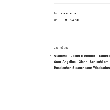
KATEGORIEN
KANTATE
SCHLAGWÖRTER
J. S. BACH
Beitragsnavigation
Vorheriger
ZURÜCK
Beitrag
Giacomo Puccini Il trittico: Il Tabarro
Suor Angelica | Gianni Schicchi am
Hessischen Staatstheater Wiesbaden