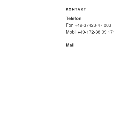
KONTAKT
Telefon
Fon +49-37423-47 003
Mobil +49-172-38 99 171
Mail
wolfmatthiasfriedrich@t-online.de
SUCHE
Suche
nach:
META
Anmelden
Eintrags-Feed
Komme
WordPress.org