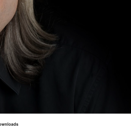
ownloads