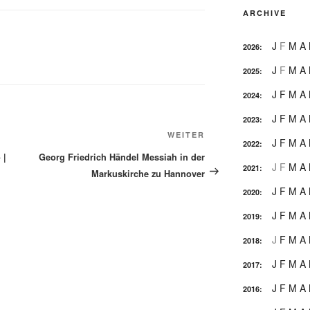
ARCHIVE
J
F
M
A
2026
:
J
F
M
A
2025
:
J
F
M
A
2024
:
J
F
M
A
2023
:
Nächster
WEITER
J
F
M
A
2022
:
Beitrag
 |
Georg Friedrich Händel Messiah in der
J
F
M
A
2021
:
Markuskirche zu Hannover
J
F
M
A
2020
:
J
F
M
A
2019
:
J
F
M
A
2018
:
J
F
M
A
2017
:
J
F
M
A
2016
: