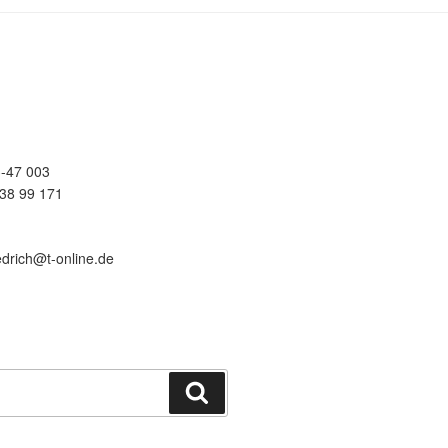
-47 003
38 99 171
edrich@t-online.de
Suchen