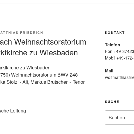
ATTHIAS FRIEDRICH
KONTAKT
ach Weihnachtsoratorium
Telefon
ktkirche zu Wiesbaden
Fon +49-37423
Mobil +49-172-
rktkirche zu Wiesbaden
Mail
1750) Weihnachtsoratorium BWV 248
wolfmatthiasfri
a Stolz ~ Alt, Markus Brutscher ~ Tenor,
SUCHE
sche Leitung
Suche
nach: