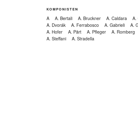
KOMPONISTEN
A
A. Bertali
A. Bruckner
A. Caldara
A.
A. Dvorák
A. Ferrabosco
A. Gabrieli
A. 
A. Hofer
A. Pärt
A. Pfleger
A. Romberg
A. Steffani
A. Stradella
KATEGORIEN
Abendmusik
Abgesagt
Geistliche Konzerte
Kantate
Konzert
Lamentation
Litanei
Messe
Motette
Oper
Oratorium
Organ
Passion
Passionsoratorium
Pastorale
Ps
Suchen
Requiem
Rundfunk
Stabat Mater
Symph
Trauermusik
Vesper
ntar-Feed