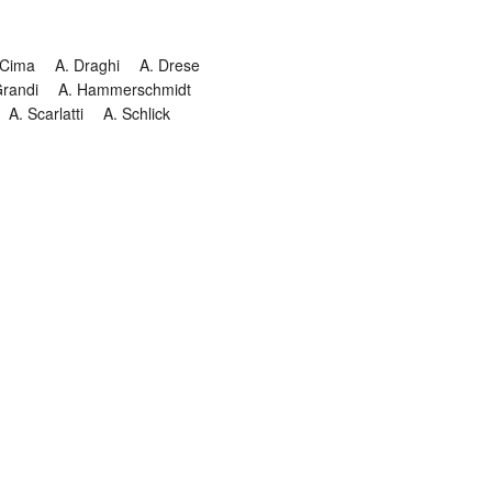
 Cima
A. Draghi
A. Drese
Grandi
A. Hammerschmidt
A. Scarlatti
A. Schlick
Historia
Jesuitendrama
Madrigal
Magnificat
Masques
istenmusiken
Orgelmusik
almkomposition
Recital
onie
Te Deum
Termin