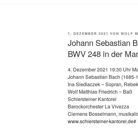
VERÖFFENTLICHT
1. DEZEMBER 2021
VON
WOLF M
AM
Johann Sebastian B
BWV 248 in der Mar
4. Dezember 2021 19:30 Uhr Ma
Johann Sebastian Bach (1685-
Ina Siedlaczek ~ Sopran, Rebekk
Wolf Matthias Friedrich ~ Baß
Schiersteiner Kantorei
Barockorchester La Vivezza
Clemens Bosselmann, musikali
www.schiersteiner-kantorei.de
#