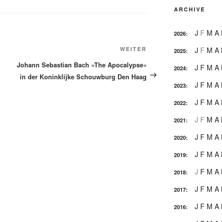
ARCHIVE
J
F
M
A
2026
:
Nächster
WEITER
J
F
M
A
2025
:
Beitrag
Johann Sebastian Bach »The Apocalypse«
J
F
M
A
2024
:
in der Koninklijke Schouwburg Den Haag
J
F
M
A
2023
:
J
F
M
A
2022
:
J
F
M
A
2021
:
J
F
M
A
2020
:
J
F
M
A
2019
:
J
F
M
A
2018
:
J
F
M
A
2017
:
J
F
M
A
2016
: