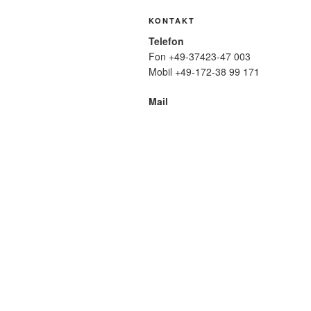
KONTAKT
Telefon
Fon +49-37423-47 003
Mobil +49-172-38 99 171
Mail
wolfmatthiasfriedrich@t-online.de
SUCHE
Suche
nach:
META
Anmelden
Eintrags-Feed
Komme
WordPress.org