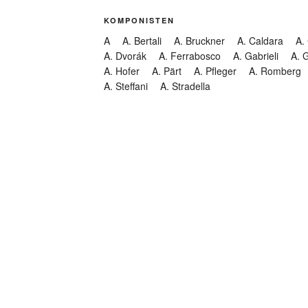
KOMPONISTEN
A
A. Bertali
A. Bruckner
A. Caldara
A.
A. Dvorák
A. Ferrabosco
A. Gabrieli
A. 
A. Hofer
A. Pärt
A. Pfleger
A. Romberg
A. Steffani
A. Stradella
KATEGORIEN
Abendmusik
Abgesagt
Geistliche Konzerte
Kantate
Konzert
Lamentation
Litanei
Messe
Motette
Oper
Oratorium
Organ
Passion
Passionsoratorium
Pastorale
Ps
Suchen
Requiem
Rundfunk
Stabat Mater
Symph
Trauermusik
Vesper
ntar-Feed