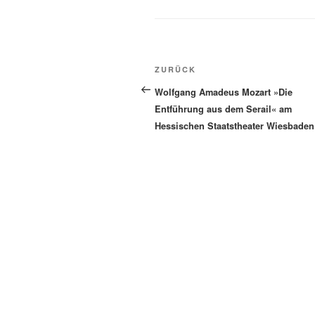
Beitragsnavigation
Vorheriger
ZURÜCK
Beitrag
Wolfgang Amadeus Mozart »Die
Entführung aus dem Serail« am
Hessischen Staatstheater Wiesbaden