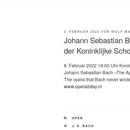
VERÖFFENTLICHT
2. FEBRUAR 2022
VON
WOLF MA
AM
Johann Sebastian B
der Koninklijke Sc
8. Februar 2022 19:00 Uhr Kon
Johann Sebastian Bach »The A
The opera that Bach never wrot
www.opera2day.nl
KATEGORIEN
OPER
SCHLAGWÖRTER
J. S. BACH