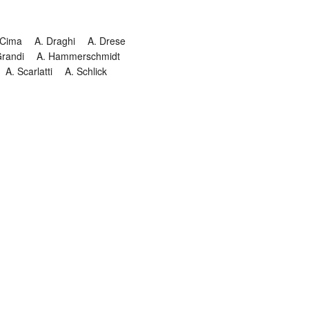
 Cima
A. Draghi
A. Drese
Grandi
A. Hammerschmidt
A. Scarlatti
A. Schlick
Historia
Jesuitendrama
Madrigal
Magnificat
Masques
istenmusiken
Orgelmusik
almkomposition
Recital
onie
Te Deum
Termin