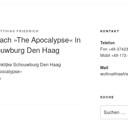
TTHIAS FRIEDRICH
KONTAKT
ach »The Apocalypse« in
Telefon
houwburg Den Haag
Fon +49-37423
Mobil +49-172-
inklijke Schouwburg Den Haag
Mail
pocalypse«
wolfmatthiasfri
e
SUCHE
Suche
nach: