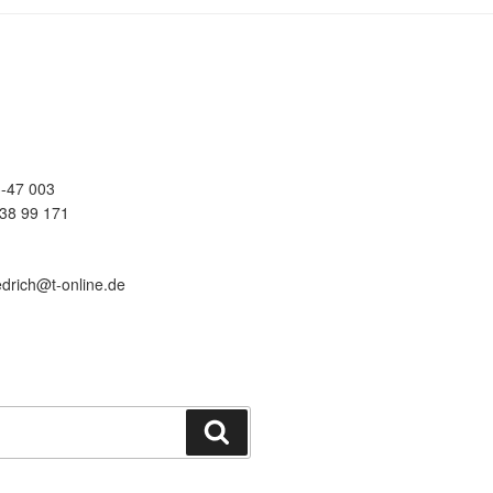
-47 003
38 99 171
edrich@t-online.de
Suchen