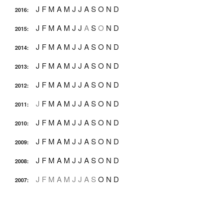
J
F
M
A
M
J
J
A
S
O
N
D
2016
:
J
F
M
A
M
J
J
A
S
O
N
D
2015
:
J
F
M
A
M
J
J
A
S
O
N
D
2014
:
J
F
M
A
M
J
J
A
S
O
N
D
2013
:
J
F
M
A
M
J
J
A
S
O
N
D
2012
:
J
F
M
A
M
J
J
A
S
O
N
D
2011
:
J
F
M
A
M
J
J
A
S
O
N
D
2010
:
J
F
M
A
M
J
J
A
S
O
N
D
2009
:
J
F
M
A
M
J
J
A
S
O
N
D
2008
:
J
F
M
A
M
J
J
A
S
O
N
D
2007
: