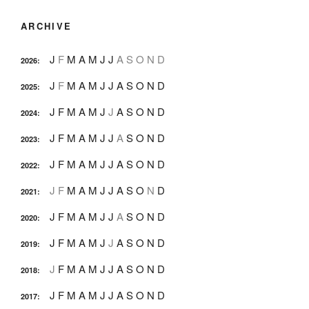
ARCHIVE
J
F
M
A
M
J
J
A
S
O
N
D
2026
:
J
F
M
A
M
J
J
A
S
O
N
D
2025
:
J
F
M
A
M
J
J
A
S
O
N
D
2024
:
J
F
M
A
M
J
J
A
S
O
N
D
2023
:
J
F
M
A
M
J
J
A
S
O
N
D
2022
:
J
F
M
A
M
J
J
A
S
O
N
D
2021
:
J
F
M
A
M
J
J
A
S
O
N
D
2020
:
J
F
M
A
M
J
J
A
S
O
N
D
2019
:
J
F
M
A
M
J
J
A
S
O
N
D
2018
:
J
F
M
A
M
J
J
A
S
O
N
D
2017
: