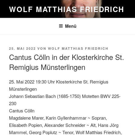
Zum
WOLF MATTHIAS FRIEDRICH
Inhalt
springen
Menü
VERÖFFENTLICHT
25. MAI 2022
VON
WOLF MATTHIAS FRIEDRICH
AM
Cantus Cölln in der Klosterkirche St.
Remigius Münsterlingen
25. Mai 2022 19:30 Uhr Klosterkirche St. Remigius
Münsterlingen
Johann Sebastian Bach (1685-1750) Motetten BWV 225-
230
Cantus Cölln
Magdalene Marer, Karin Gyllenhammar ~ Sopran,
Elisabeth Popien, Alexander Schneider ~ Alt, Hans Jörg
Mammel, Georg Poplutz ~ Tenor, Wolf Matthias Friedrich,