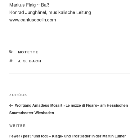
Markus Flaig ~ Baß
Konrad Junghänel, musikalische Leitung
www.cantuscoelln.com
KATEGORIEN
MOTETTE
SCHLAGWÖRTER
J. S. BACH
Beitragsnavigation
Vorheriger
ZURÜCK
Beitrag
Wolfgang Amadeus Mozart »Le nozze di Figaro« am Hessischen
Staatstheater Wiesbaden
Nächster
WEITER
Beitrag
Fewer / pest / und todt – Klage- und Trostlieder in der Martin Luther