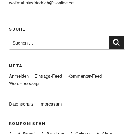
wolfmatthiasfriedrich@t-online.de
SUCHE
Suche
Suche
nach:
META
Anmelden
Eintrags-Feed
Kommentar-Feed
WordPress.org
Datenschutz
Impressum
KOMPONISTEN
A
A. Bertali
A. Bruckner
A. Caldara
A. Cima