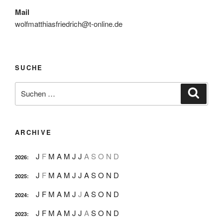
Mail
wolfmatthiasfriedrich@t-online.de
SUCHE
Suche
Suche
nach:
ARCHIVE
J
F
M
A
M
J
J
A
S
O
N
D
2026
:
J
F
M
A
M
J
J
A
S
O
N
D
2025
:
J
F
M
A
M
J
J
A
S
O
N
D
2024
:
J
F
M
A
M
J
J
A
S
O
N
D
2023
: