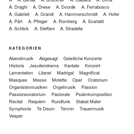
A. Draghi
A. Drese
A. Dvorák
A. Ferrabosco
A. Gabrieli
A. Grandi
A. Hammerschmidt
A. Hofer
A. Pärt
A. Pfleger
A. Romberg
A. Scarlatti
A. Schlick
A. Steffani
A. Stradella
KATEGORIEN
Abendmusik
Abgesagt
Geistliche Konzerte
Historia
Jesuitendrama
Kantate
Konzert
Lamentation
Litanei
Madrigal
Magnificat
Masques
Messe
Motette
Oper
Oratorium
Organistenmusiken
Orgelmusik
Passion
Passionsoratorium
Pastorale
Psalmkomposition
Recital
Requiem
Rundfunk
Stabat Mater
Symphonie
Te Deum
Termin
Trauermusik
Vesper