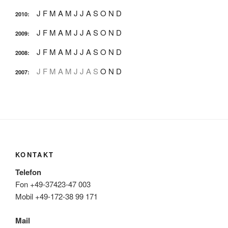
J
F
M
A
M
J
J
A
S
O
N
D
2010
:
J
F
M
A
M
J
J
A
S
O
N
D
2009
:
J
F
M
A
M
J
J
A
S
O
N
D
2008
:
J
F
M
A
M
J
J
A
S
O
N
D
2007
:
KONTAKT
Telefon
Fon +49-37423-47 003
Mobil +49-172-38 99 171
Mail