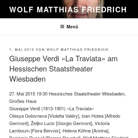
Zum
WOLF MATTHIAS FRIEDRICH
Inhalt
springen
Menü
VERÖFFENTLICHT
1. MAI 2015
VON
WOLF MATTHIAS FRIEDRICH
AM
Giuseppe Verdi «La Traviata» am
Hessischen Staatstheater
Wiesbaden
27. Mai 2015 19:30 Hessisches Staatstheater Wiesbaden,
Großes Haus
Giuseppe Verdi (1813-1901) «La Traviata»
Olesya Golovneva [Violetta Valéry], Ioan Hotea [Alfredo
Germont], Željko Lucic [Giorgio Germont], Victoria
Lambourn [Flora Bervoix], Helena Köhne [Annina],
Benjamin Russell [Barone Douphol], Wolf Matthias Friedrich