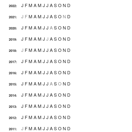
J
F
M
A
M
J
J
A
S
O
N
D
2022
:
J
F
M
A
M
J
J
A
S
O
N
D
2021
:
J
F
M
A
M
J
J
A
S
O
N
D
2020
:
J
F
M
A
M
J
J
A
S
O
N
D
2019
:
J
F
M
A
M
J
J
A
S
O
N
D
2018
:
J
F
M
A
M
J
J
A
S
O
N
D
2017
:
J
F
M
A
M
J
J
A
S
O
N
D
2016
:
J
F
M
A
M
J
J
A
S
O
N
D
2015
:
J
F
M
A
M
J
J
A
S
O
N
D
2014
:
J
F
M
A
M
J
J
A
S
O
N
D
2013
:
J
F
M
A
M
J
J
A
S
O
N
D
2012
:
J
F
M
A
M
J
J
A
S
O
N
D
2011
: