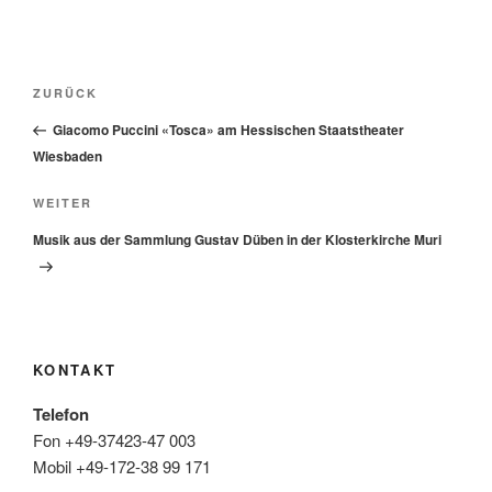
Beitragsnavigation
Vorheriger
ZURÜCK
Beitrag
Giacomo Puccini «Tosca» am Hessischen Staatstheater
Wiesbaden
Nächster
WEITER
Beitrag
Musik aus der Sammlung Gustav Düben in der Klosterkirche Muri
KONTAKT
Telefon
Fon +49-37423-47 003
Mobil +49-172-38 99 171